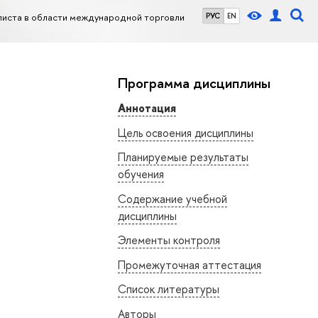
иста в области международной торговли
РУС
EN
Программа дисциплины
Аннотация
Цель освоения дисциплины
Планируемые результаты
обучения
Содержание учебной
дисциплины
Элементы контроля
Промежуточная аттестация
Список литературы
Авторы