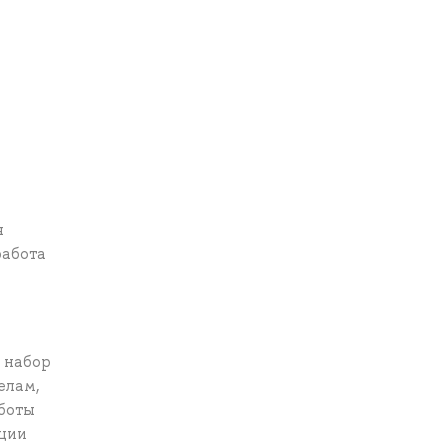
я
работа
 набор
елам,
аботы
ации