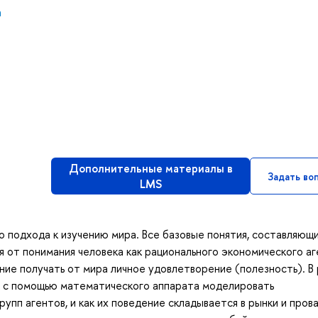
а
Дополнительные материалы в
Задать во
LMS
 подхода к изучению мира. Все базовые понятия, составляющ
 от понимания человека как рационального экономического аг
ние получать от мира личное удовлетворение (полезность). В
ак с помощью математического аппарата моделировать
упп агентов, и как их поведение складывается в рынки и пров