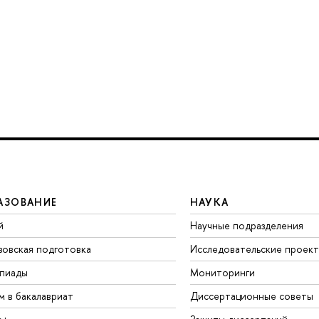
АЗОВАНИЕ
НАУКА
й
Научные подразделения
зовская подготовка
Исследовательские проек
пиады
Мониторинги
м в бакалавриат
Диссертационные советы