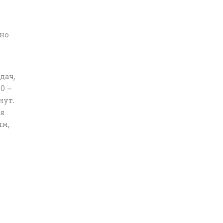
ено
дач,
0 –
нут.
ия
ям,