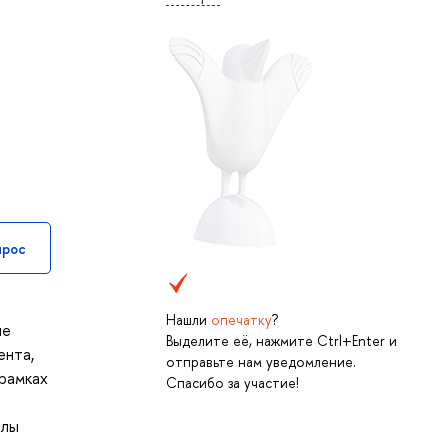
прос
Нашли
опечатку
?
ие
Выделите её, нажмите Ctrl+Enter и
ента,
отправьте нам уведомление.
 рамках
Спасибо за участие!
алы