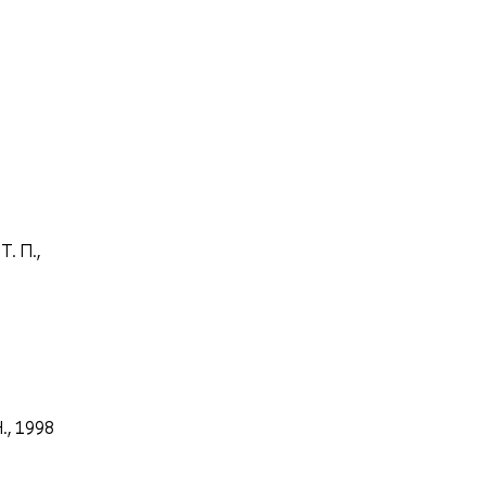
. П.,
., 1998