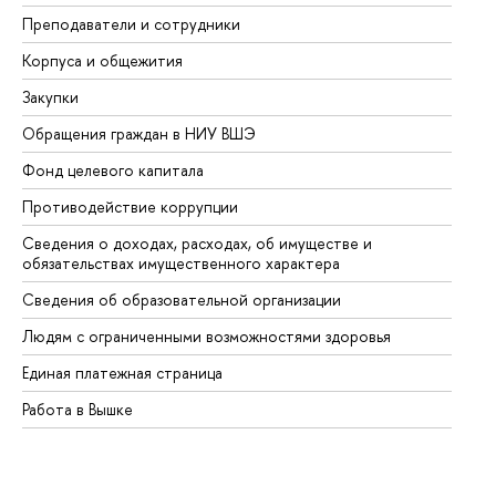
Преподаватели и сотрудники
Пр
Корпуса и общежития
Вы
Закупки
Пр
Обращения граждан в НИУ ВШЭ
Ас
Фонд целевого капитала
До
Противодействие коррупции
Це
Сведения о доходах, расходах, об имуществе и
Би
обязательствах имущественного характера
Об
Сведения об образовательной организации
Об
Людям с ограниченными возможностями здоровья
Единая платежная страница
Работа в Вышке