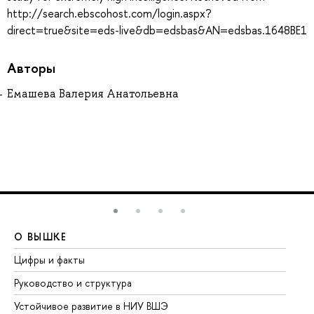
http://search.ebscohost.com/login.aspx?
direct=true&site=eds-live&db=edsbas&AN=edsbas.1648BE1
Авторы
Емашева Валерия Анатольевна
О ВЫШКЕ
О
Цифры и факты
Ли
Руководство и структура
До
Устойчивое развитие в НИУ ВШЭ
Ол