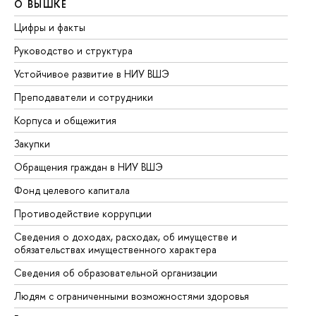
О ВЫШКЕ
О
Цифры и факты
Ли
Руководство и структура
До
Устойчивое развитие в НИУ ВШЭ
Ол
Преподаватели и сотрудники
Пр
Корпуса и общежития
Вы
Закупки
Пр
Обращения граждан в НИУ ВШЭ
Ас
Фонд целевого капитала
До
Противодействие коррупции
Це
Сведения о доходах, расходах, об имуществе и
Би
обязательствах имущественного характера
Об
Сведения об образовательной организации
Об
Людям с ограниченными возможностями здоровья