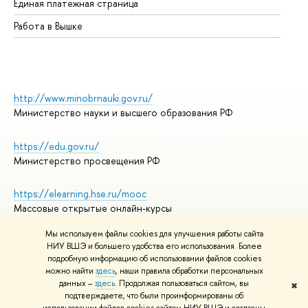
Единая платежная страница
Работа в Вышке
http://www.minobrnauki.gov.ru/
Министерство науки и высшего образования РФ
https://edu.gov.ru/
Министерство просвещения РФ
https://elearning.hse.ru/mooc
Массовые открытые онлайн-курсы
Мы используем файлы cookies для улучшения работы сайта
НИУ ВШЭ и большего удобства его использования. Более
подробную информацию об использовании файлов cookies
© НИУ ВШЭ 1993–2026
Адреса и контакты
можно найти
здесь
, наши правила обработки персональных
Условия использования материалов
данных –
здесь
. Продолжая пользоваться сайтом, вы
✖
подтверждаете, что были проинформированы об
Политика конфиденциальности