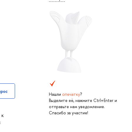
прос
Нашли
опечатку
?
Выделите её, нажмите Ctrl+Enter и
отправьте нам уведомление.
Спасибо за участие!
 к
с