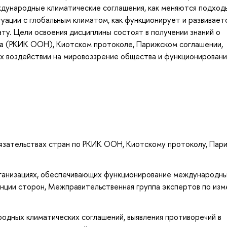
дународные климатические соглашения, как меняются подход
уации с глобальным климатом, как функционирует и развивает
у. Цели освоения дисциплины состоят в получении знаний о
а (РКИК ООН), Киотском протоколе, Парижском соглашении,
 их воздействии на мировоззрение общества и функционирован
бязательствах стран по РКИК ООН, Киотскому протоколу, Пар
ганизациях, обеспечивающих функционирование международн
нции сторон, Межправительственная группа экспертов по из
одных климатических соглашений, выявления противоречий в