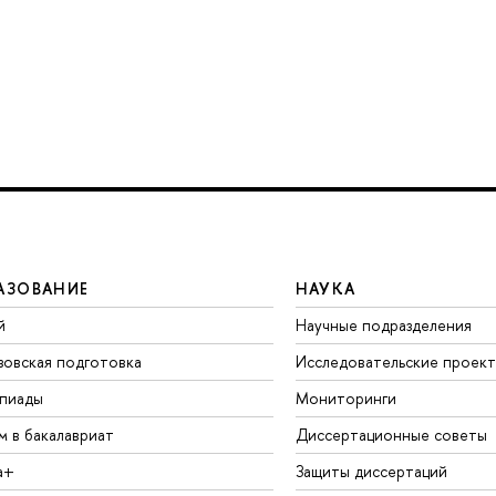
АЗОВАНИЕ
НАУКА
й
Научные подразделения
зовская подготовка
Исследовательские проек
пиады
Мониторинги
м в бакалавриат
Диссертационные советы
а+
Защиты диссертаций