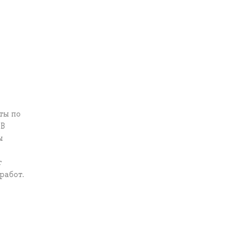
ты по
 В
ы
т
работ.