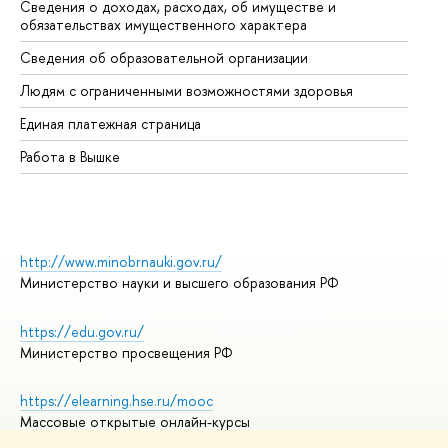
Сведения о доходах, расходах, об имуществе и
Би
обязательствах имущественного характера
Об
Сведения об образовательной организации
Об
Людям с ограниченными возможностями здоровья
Единая платежная страница
Работа в Вышке
http://www.minobrnauki.gov.ru/
Министерство науки и высшего образования РФ
https://edu.gov.ru/
Министерство просвещения РФ
https://elearning.hse.ru/mooc
Массовые открытые онлайн-курсы