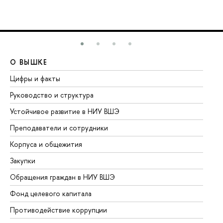
О ВЫШКЕ
О
Цифры и факты
Ли
Руководство и структура
До
Устойчивое развитие в НИУ ВШЭ
Ол
Преподаватели и сотрудники
Пр
Корпуса и общежития
Вы
Закупки
Пр
Обращения граждан в НИУ ВШЭ
Ас
Фонд целевого капитала
До
Противодействие коррупции
Це