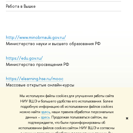
Работа в Вышке
http://www.minobrnauki.gov.ru/
Министерство науки и высшего образования РФ
https://edu.gov.ru/
Министерство просвещения РФ
https://elearning.hse.ru/mooc
Массовые открытые онлайн-курсы
Мы используем файлы cookies для улучшения работы сайта
НИУ ВШЭ и большего удобства его использования. Более
подробную информацию об использовании файлов cookies
© НИУ ВШЭ 1993–2026
Адреса и контакты
можно найти
здесь
, наши правила обработки персональных
Условия использования материалов
данных –
здесь
. Продолжая пользоваться сайтом, вы
✖
подтверждаете, что были проинформированы об
Политика конфиденциальности
использовании файлов cookies сайтом НИУ ВШЭ и согласны
Правила применения рекомендательных технологий в НИУ ВШЭ