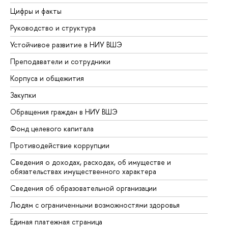
Цифры и факты
Ли
Руководство и структура
До
Устойчивое развитие в НИУ ВШЭ
Ол
Преподаватели и сотрудники
Пр
Корпуса и общежития
Вы
Закупки
Пр
Обращения граждан в НИУ ВШЭ
Ас
Фонд целевого капитала
До
Противодействие коррупции
Це
Сведения о доходах, расходах, об имуществе и
Би
обязательствах имущественного характера
Об
Сведения об образовательной организации
Об
Людям с ограниченными возможностями здоровья
Единая платежная страница