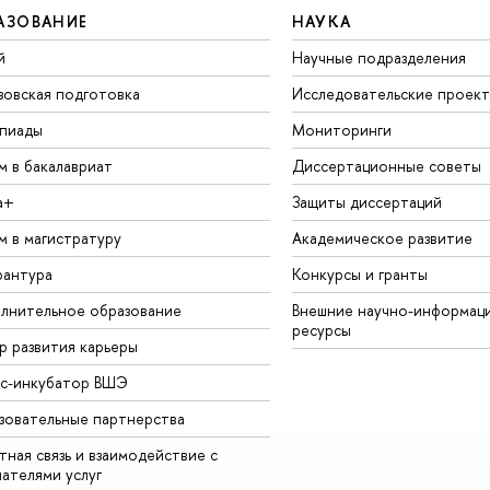
АЗОВАНИЕ
НАУКА
й
Научные подразделения
зовская подготовка
Исследовательские проек
пиады
Мониторинги
м в бакалавриат
Диссертационные советы
а+
Защиты диссертаций
м в магистратуру
Академическое развитие
рантура
Конкурсы и гранты
лнительное образование
Внешние научно-информац
ресурсы
р развития карьеры
ес-инкубатор ВШЭ
зовательные партнерства
ная связь и взаимодействие с
чателями услуг