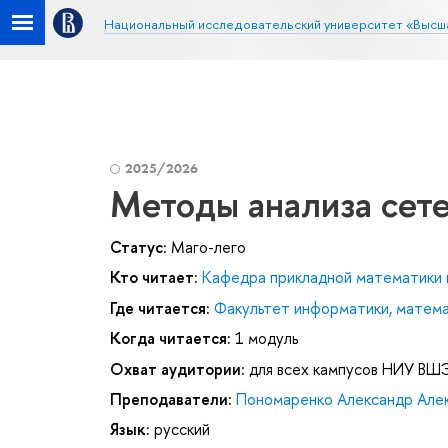
Национальный исследовательский университет «Высш
2025/2026
Методы анализа сет
Статус:
Маго-лего
Кто читает:
Кафедра прикладной математики 
Где читается:
Факультет информатики, матема
Когда читается:
1 модуль
Охват аудитории:
для всех кампусов НИУ ВШ
Преподаватели:
Пономаренко Александр Але
Язык:
русский