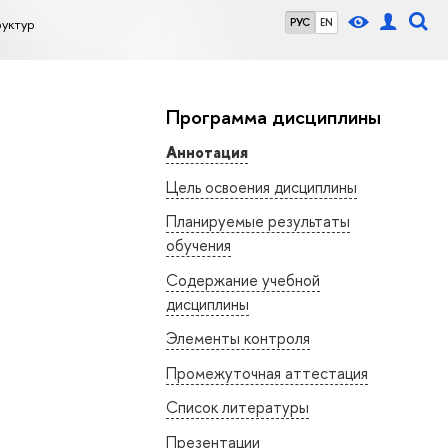
уктур
РУС
EN
Программа дисциплины
Аннотация
Цель освоения дисциплины
Планируемые результаты
обучения
Содержание учебной
дисциплины
Элементы контроля
Промежуточная аттестация
Список литературы
Презентации