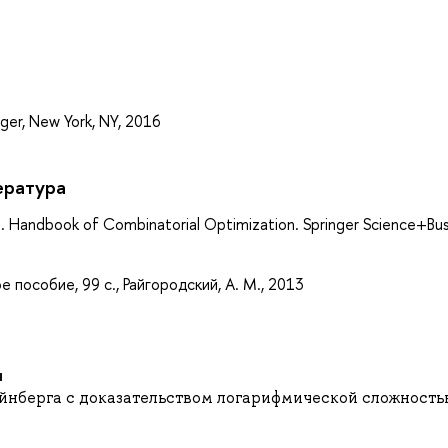
а
ger, New York, NY, 2016
ература
m. Handbook of Combinatorial Optimization. Springer Science+Bu
пособие, 99 с., Райгородский, А. М., 2013
йнберга с доказательством логарифмической сложност