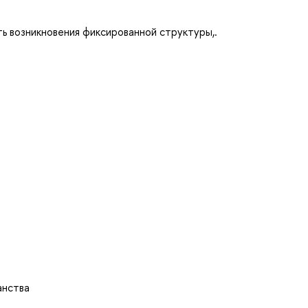
ь возникновения фиксированной структуры,.
й
анства