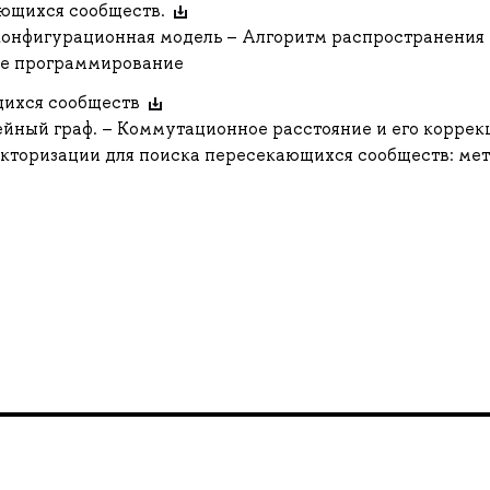
ающихся сообществ.
конфигурационная модель – Алгоритм распространения
ое программирование
щихся сообществ
йный граф. – Коммутационное расстояние и его коррекц
торизации для поиска пересекающихся сообществ: ме