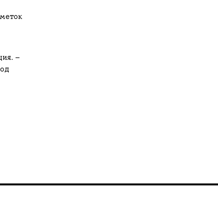
 меток
ия. –
тод