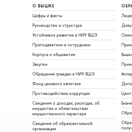
О ВЫШКЕ
ОБР
Цифры и факты
Лице
Руководство и структура
Дову
Устойчивое развитие в НИУ ВШЭ
Олим
Преподаватели и сотрудники
Прие
Корпуса и общежития
Вышк
Закупки
Прие
Обращения граждан в НИУ ВШЭ
Аспи
Фонд целевого капитала
Допо
Противодействие коррупции
Цент
Сведения о доходах, расходах, об
Бизн
имуществе и обязательствах
Обра
имущественного характера
Обрат
Сведения об образовательной
полу
организации