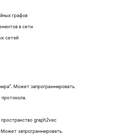
айных графов
ементов в сети
ых сетей
мира". Может запрограммировать.
 протокола.
 пространство graph2vec
. Может запрограммировать.