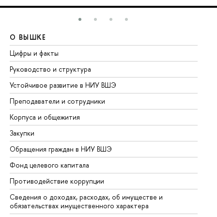
О ВЫШКЕ
О
Цифры и факты
Ли
Руководство и структура
До
Устойчивое развитие в НИУ ВШЭ
Ол
Преподаватели и сотрудники
Пр
Корпуса и общежития
Вы
Закупки
Пр
Обращения граждан в НИУ ВШЭ
Ас
Фонд целевого капитала
До
Противодействие коррупции
Це
Сведения о доходах, расходах, об имуществе и
Би
обязательствах имущественного характера
Об