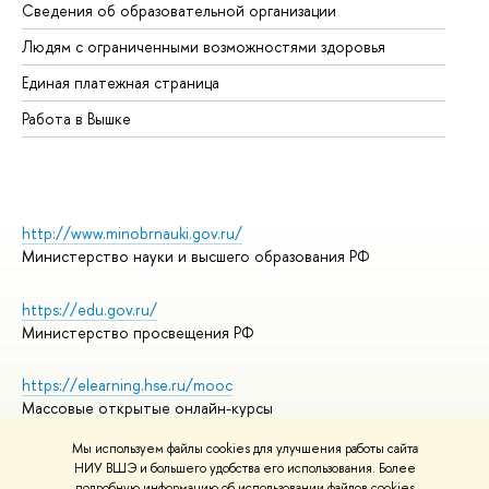
Сведения об образовательной организации
Об
Людям с ограниченными возможностями здоровья
Единая платежная страница
Работа в Вышке
http://www.minobrnauki.gov.ru/
Министерство науки и высшего образования РФ
https://edu.gov.ru/
Министерство просвещения РФ
https://elearning.hse.ru/mooc
Массовые открытые онлайн-курсы
Мы используем файлы cookies для улучшения работы сайта
НИУ ВШЭ и большего удобства его использования. Более
подробную информацию об использовании файлов cookies