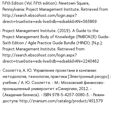
Fifth Edition (Vol. Fifth edition). Newtown Square,
Pennsylvania: Project Management Institute. Retrieved from
http://search.ebscohost.com/login.aspx?
direct=true&site=eds-live&db=edsebk&AN=565869
Project Management Institute. (2019). A Guide to the
Project Management Body of Knowledge (PMBOK(R) Guide-
Sixth Edition / Agile Practice Guide Bundle (HINDI). [N.p.]:
Project Management Institute. Retrieved from
http://search.ebscohost.com/login.aspx?
direct=true&site=eds-live&db=edsebk&AN=2240462
Сооляттэ, А. Ю. Управление проектами в компании:
методология, технологии, практика [Электронный ресурс] :
учебник / А. Ю. Сооляттэ. - М.: Московский финансово-
промышленный университет «Синергия», 2012. -
(Академия бизнеса). - ISBN 978-5-4257-0080-3. - Режим
доступа: http://znanium.com/catalog/product/451379