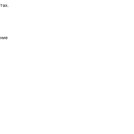
тах.
ание