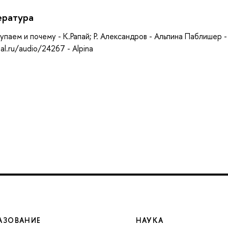
ература
упаем и почему - К.Рапай; Р. Александров - Альпина Паблишер -
al.ru/audio/24267 - Alpina
АЗОВАНИЕ
НАУКА