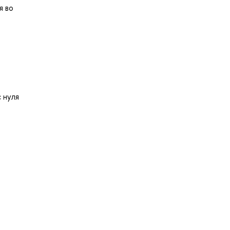
я во
 нуля