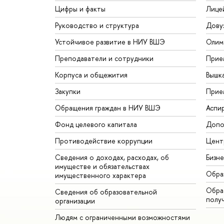
Цифры и факты
Лице
Руководство и структура
Дову
Устойчивое развитие в НИУ ВШЭ
Олим
Преподаватели и сотрудники
Прие
Корпуса и общежития
Вышк
Закупки
Прие
Обращения граждан в НИУ ВШЭ
Аспи
Фонд целевого капитала
Допо
Противодействие коррупции
Цент
Сведения о доходах, расходах, об
Бизн
имуществе и обязательствах
Обра
имущественного характера
Обрат
Сведения об образовательной
полу
организации
Людям с ограниченными возможностями