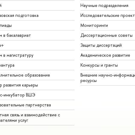
й
Научные подразделения
зовская подготовка
Исследовательские проек
пиады
Мониторинги
м в бакалавриат
Диссертационные советы
а+
Защиты диссертаций
м в магистратуру
Академическое развитие
рантура
Конкурсы и гранты
лнительное образование
Внешние научно-информац
ресурсы
р развития карьеры
ес-инкубатор ВШЭ
зовательные партнерства
ная связь и взаимодействие с
чателями услуг