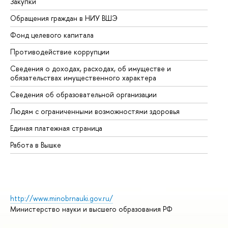
Закупки
Пр
Обращения граждан в НИУ ВШЭ
Ас
Фонд целевого капитала
До
Противодействие коррупции
Це
Сведения о доходах, расходах, об имуществе и
Би
обязательствах имущественного характера
Об
Сведения об образовательной организации
Об
Людям с ограниченными возможностями здоровья
Единая платежная страница
Работа в Вышке
http://www.minobrnauki.gov.ru/
Министерство науки и высшего образования РФ