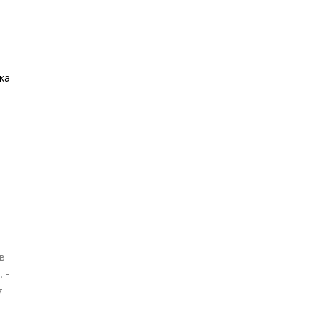
ка
в
 -
у