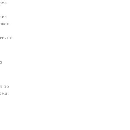
рса.
лиз
ужен.
ть не
ех
т по
рма: