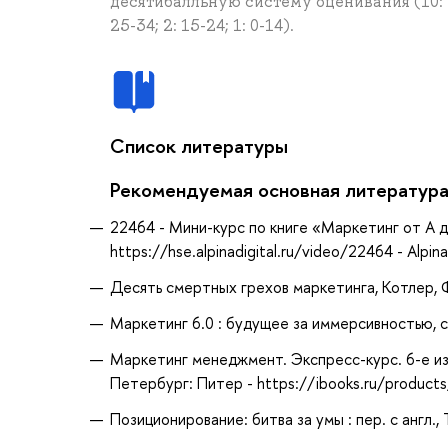
десятибалльную систему оценивания (10: 95-10
25-34; 2: 15-24; 1: 0-14).
Список литературы
Рекомендуемая основная литератур
22464 - Мини-курс по книге «Маркетинг от А д
https://hse.alpinadigital.ru/video/22464 - Alpina
Десять смертных грехов маркетинга, Котлер, Ф
Маркетинг 6.0 : будущее за иммерсивностью, с
Маркетинг менеджмент. Экспресс-курс. 6-е изд
Петербург: Питер - https://ibooks.ru/produc
Позиционирование: битва за умы : пер. с англ., 