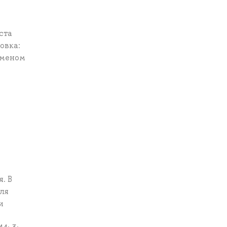
ста
овка:
аменом
. В
Для
и