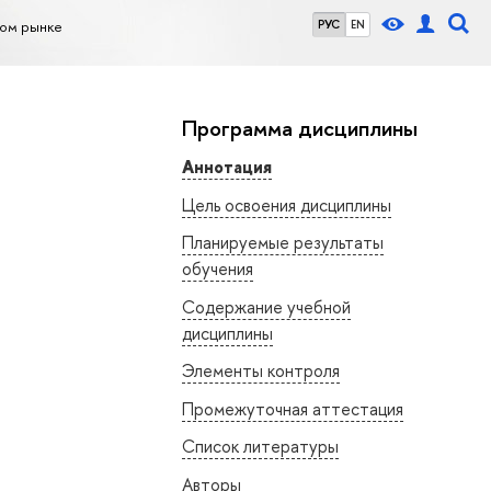
ком рынке
РУС
EN
Программа дисциплины
Аннотация
Цель освоения дисциплины
Планируемые результаты
обучения
Содержание учебной
дисциплины
Элементы контроля
Промежуточная аттестация
Список литературы
Авторы