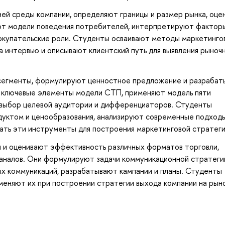
ей среды компании, определяют границы и размер рынка, оце
яют модели поведения потребителей, интерпретируют фактор
покупательские роли. Студенты осваивают методы маркетинго
 интервью и описывают клиентский путь для выявления рыноч
сегменты, формулируют ценностное предложение и разраба
т ключевые элементы модели СТП, применяют модель пяти
 выбор целевой аудитории и дифференциаторов. Студенты
дуктом и ценообразования, анализируют современные подходы
ать эти инструменты для построения маркетинговой стратеги
 и оценивают эффективность различных форматов торговли,
каналов. Они формулируют задачи коммуникационной стратеги
х коммуникаций, разрабатывают кампании и планы. Студенты
еняют их при построении стратегии выхода компании на рыно