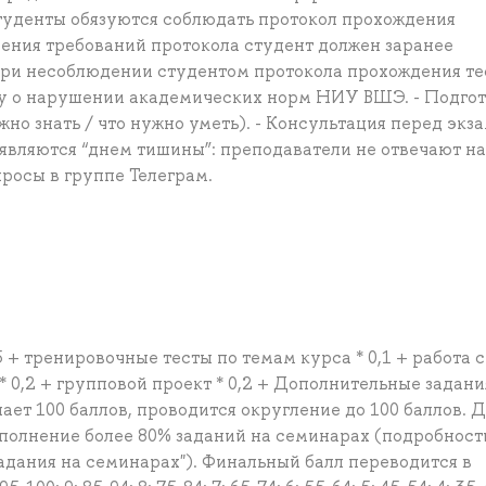
туденты обязуются соблюдать протокол прохождения
дения требований протокола студент должен заранее
 При несоблюдении студентом протокола прохождения те
у о нарушении академических норм НИУ ВШЭ. - Подгот
жно знать / что нужно уметь). - Консультация перед экз
а являются “днем тишины”: преподаватели не отвечают на
росы в группе Телеграм.
5 + тренировочные тесты по темам курса * 0,1 + работа с
* 0,2 + групповой проект * 0,2 + Дополнительные задания
ает 100 баллов, проводится округление до 100 баллов. 
ыполнение более 80% заданий на семинарах (подробност
адания на семинарах"). Финальный балл переводится в