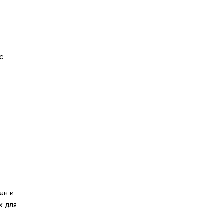
с
ен и
х для