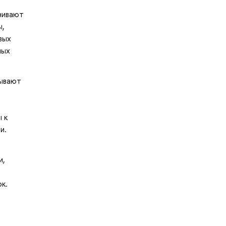
нивают
ы,
вых
ных
тывают
 к
и.
и,
к.