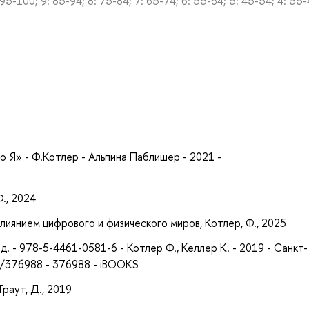
0; 9: 85-94; 8: 75-84; 7: 65-74; 6: 55-64; 5: 45-54; 4: 35-4
а
о Я» - Ф.Котлер - Альпина Паблишер - 2021 -
., 2024
лиянием цифрового и физического миров, Котлер, Ф., 2025
. - 978-5-4461-0581-6 - Котлер Ф., Келлер К. - 2019 - Санкт-
ts/376988 - 376988 - iBOOKS
Траут, Д., 2019