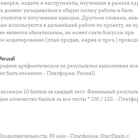
мворки, модели и инструменты, изученные в рамках ку
а должно укладываться в общую логику работы и быть
зультатов и полученных выводов. Другими словами, ана
рые используются в дальнейшей работе по проекту, не н
е является обязательным, но может стать бонусом при
е моделирование (план продаж, маржа и проч.) проводи
erusall
среднее арифметическое по результатам выполнения вс
т быть изменено - Платформа: Perusall
Максимум 10 баллов за каждый тест. Финальный результа
е количество баллов за все тесты * 100 / 120. - Платфо
Продолжительность: 80 мин - Платформа: StartExam с