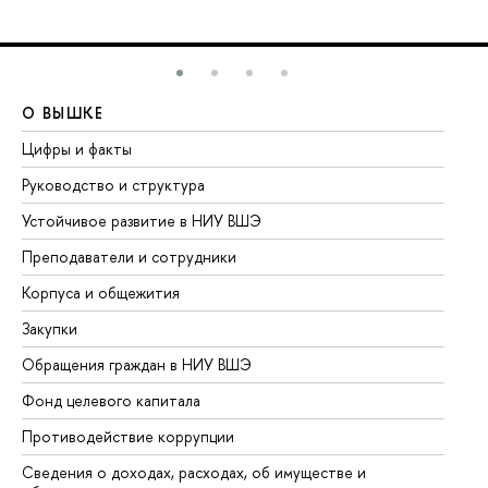
О ВЫШКЕ
О
Цифры и факты
Ли
Руководство и структура
До
Устойчивое развитие в НИУ ВШЭ
Ол
Преподаватели и сотрудники
Пр
Корпуса и общежития
Вы
Закупки
Пр
Обращения граждан в НИУ ВШЭ
Ас
Фонд целевого капитала
До
Противодействие коррупции
Це
Сведения о доходах, расходах, об имуществе и
Би