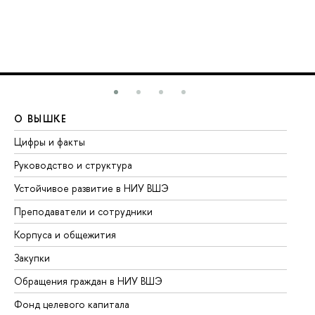
О ВЫШКЕ
О
Цифры и факты
Ли
Руководство и структура
До
Устойчивое развитие в НИУ ВШЭ
Ол
Преподаватели и сотрудники
Пр
Корпуса и общежития
Вы
Закупки
Пр
Обращения граждан в НИУ ВШЭ
Ас
Фонд целевого капитала
До