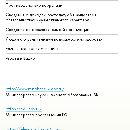
Противодействие коррупции
Це
Сведения о доходах, расходах, об имуществе и
Би
обязательствах имущественного характера
Об
Сведения об образовательной организации
Об
Людям с ограниченными возможностями здоровья
Единая платежная страница
Работа в Вышке
http://www.minobrnauki.gov.ru/
Министерство науки и высшего образования РФ
https://edu.gov.ru/
Министерство просвещения РФ
https://elearning.hse.ru/mooc