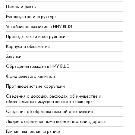
Цифры и факты
Ли
Руководство и структура
До
Устойчивое развитие в НИУ ВШЭ
Ол
Преподаватели и сотрудники
Пр
Корпуса и общежития
Вы
Закупки
Пр
Обращения граждан в НИУ ВШЭ
Ас
Фонд целевого капитала
До
Противодействие коррупции
Це
Сведения о доходах, расходах, об имуществе и
Би
обязательствах имущественного характера
Об
Сведения об образовательной организации
Об
Людям с ограниченными возможностями здоровья
Единая платежная страница