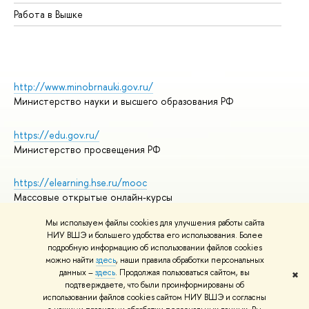
Работа в Вышке
http://www.minobrnauki.gov.ru/
Министерство науки и высшего образования РФ
https://edu.gov.ru/
Министерство просвещения РФ
https://elearning.hse.ru/mooc
Массовые открытые онлайн-курсы
Мы используем файлы cookies для улучшения работы сайта
НИУ ВШЭ и большего удобства его использования. Более
подробную информацию об использовании файлов cookies
© НИУ ВШЭ 1993–2026
Адреса и контакты
можно найти
здесь
, наши правила обработки персональных
Условия использования материалов
данных –
здесь
. Продолжая пользоваться сайтом, вы
✖
подтверждаете, что были проинформированы об
Политика конфиденциальности
использовании файлов cookies сайтом НИУ ВШЭ и согласны
Правила применения рекомендательных технологий в НИУ ВШЭ