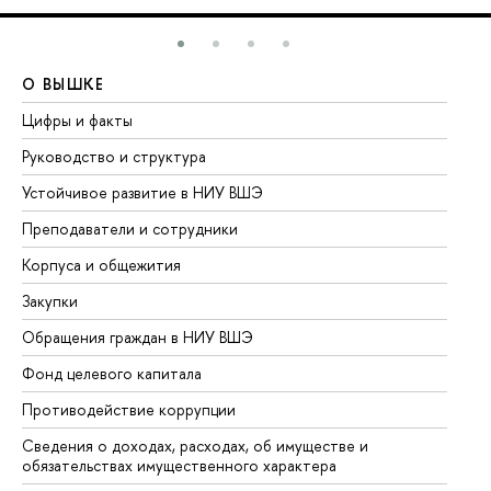
О ВЫШКЕ
О
Цифры и факты
Ли
Руководство и структура
До
Устойчивое развитие в НИУ ВШЭ
Ол
Преподаватели и сотрудники
Пр
Корпуса и общежития
Вы
Закупки
Пр
Обращения граждан в НИУ ВШЭ
Ас
Фонд целевого капитала
До
Противодействие коррупции
Це
Сведения о доходах, расходах, об имуществе и
Би
обязательствах имущественного характера
Об