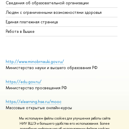
Сведения об образовательной организации
Об
Людям с ограниченными возможностями здоровья
Единая платежная страница
Работа в Вышке
http://www.minobrnauki.gov.ru/
Министерство науки и высшего образования РФ
https://edu.gov.ru/
Министерство просвещения РФ
https://elearning.hse.ru/mooc
Массовые открытые онлайн-курсы
Мы используем файлы cookies для улучшения работы сайта
НИУ ВШЭ и большего удобства его использования. Более
подробную информацию об использовании файлов cookies