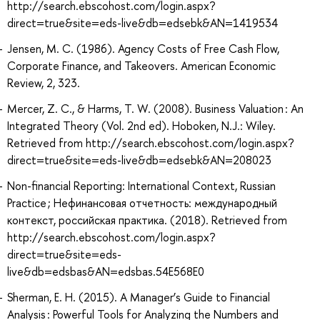
http://search.ebscohost.com/login.aspx?
direct=true&site=eds-live&db=edsebk&AN=1419534
Jensen, M. C. (1986). Agency Costs of Free Cash Flow,
Corporate Finance, and Takeovers. American Economic
Review, 2, 323.
Mercer, Z. C., & Harms, T. W. (2008). Business Valuation : An
Integrated Theory (Vol. 2nd ed). Hoboken, N.J.: Wiley.
Retrieved from http://search.ebscohost.com/login.aspx?
direct=true&site=eds-live&db=edsebk&AN=208023
Non-financial Reporting: International Context, Russian
Practice ; Нефинансовая отчетность: международный
контекст, российская практика. (2018). Retrieved from
http://search.ebscohost.com/login.aspx?
direct=true&site=eds-
live&db=edsbas&AN=edsbas.54E568E0
Sherman, E. H. (2015). A Manager’s Guide to Financial
Analysis : Powerful Tools for Analyzing the Numbers and