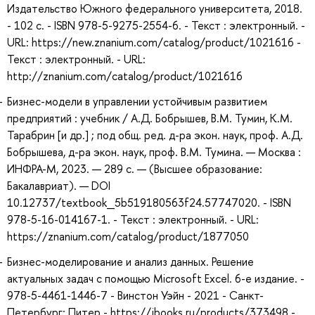
Издательство Южного федерального университета, 2018.
- 102 с. - ISBN 978-5-9275-2554-6. - Текст : электронный. -
URL: https://new.znanium.com/catalog/product/1021616 -
Текст : электронный. - URL:
http://znanium.com/catalog/product/1021616
Бизнес-модели в управлении устойчивым развитием
предприятий : учебник / А.Д. Бобрышев, В.М. Тумин, К.М.
Тарабрин [и др.] ; под общ. ред. д-ра экон. наук, проф. А.Д.
Бобрышева, д-ра экон. наук, проф. В.М. Тумина. — Москва :
ИНФРА-М, 2023. — 289 с. — (Высшее образование:
Бакалавриат). — DOI
10.12737/textbook_5b519180563f24.57747020. - ISBN
978-5-16-014167-1. - Текст : электронный. - URL:
https://znanium.com/catalog/product/1877050
Бизнес-моделирование и анализ данных. Решение
актуальных задач с помощью Microsoft Excel. 6-е издание. -
978-5-4461-1446-7 - Винстон Уэйн - 2021 - Санкт-
Петербург: Питер - https://ibooks.ru/products/373498 -