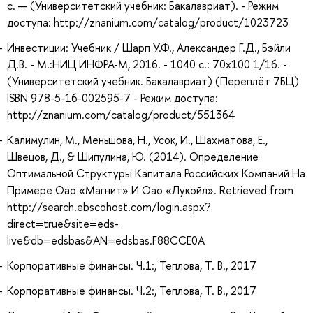
с. — (Университетский учебник: Бакалавриат). - Режим
доступа: http://znanium.com/catalog/product/1023723
Инвестиции: Учебник / Шарп У.Ф., Александер Г.Д., Бэйли
Д.В. - М.:НИЦ ИНФРА-М, 2016. - 1040 с.: 70x100 1/16. -
(Университетский учебник. Бакалавриат) (Переплёт 7БЦ)
ISBN 978-5-16-002595-7 - Режим доступа:
http://znanium.com/catalog/product/551364
Калимулин, М., Меньшова, Н., Усок, И., Шахматова, Е.,
Швецов, Д., & Шипулина, Ю. (2014). Определение
Оптимальной Структуры Капитала Российских Компаний На
Примере Оао «Магнит» И Оао «Лукойл». Retrieved from
http://search.ebscohost.com/login.aspx?
direct=true&site=eds-
live&db=edsbas&AN=edsbas.F88CCE0A
Корпоративные финансы. Ч.1:, Теплова, Т. В., 2017
Корпоративные финансы. Ч.2:, Теплова, Т. В., 2017