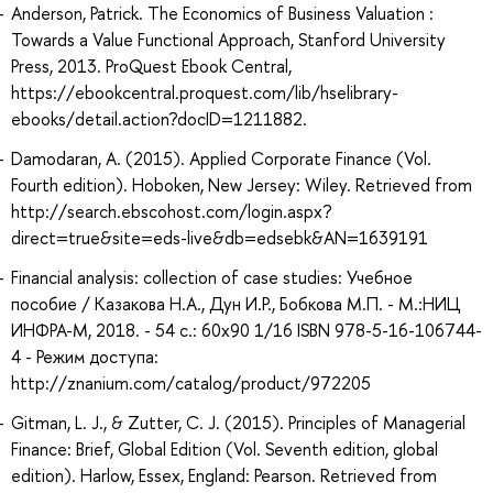
Anderson, Patrick. The Economics of Business Valuation :
Towards a Value Functional Approach, Stanford University
Press, 2013. ProQuest Ebook Central,
https://ebookcentral.proquest.com/lib/hselibrary-
ebooks/detail.action?docID=1211882.
Damodaran, A. (2015). Applied Corporate Finance (Vol.
Fourth edition). Hoboken, New Jersey: Wiley. Retrieved from
http://search.ebscohost.com/login.aspx?
direct=true&site=eds-live&db=edsebk&AN=1639191
Financial analysis: collection of case studies: Учебное
пособие / Казакова Н.А., Дун И.Р., Бобкова М.П. - М.:НИЦ
ИНФРА-М, 2018. - 54 с.: 60x90 1/16 ISBN 978-5-16-106744-
4 - Режим доступа:
http://znanium.com/catalog/product/972205
Gitman, L. J., & Zutter, C. J. (2015). Principles of Managerial
Finance: Brief, Global Edition (Vol. Seventh edition, global
edition). Harlow, Essex, England: Pearson. Retrieved from