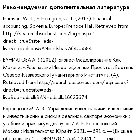
Рекомендуемая дополнительная литература
Harrison, W. T., & Horngren, C. T. (2012). Financial
accounting. Slovenia, Europe: Prentice Hall. Retrieved from
http://search.ebscohost.com/login.aspx?
direct=true&site=eds-
live&db=edsbas&AN=edsbas.364C5584
БУНИАТОВА А.Р. (2012). Бизнес-Моделирование Как
Механизм Реализации Инвестиционных Проектов. Вестник
Северо-Кавказского Гуманитарного Института, (4).
Retrieved from http://search.ebscohost.com/login.aspx?
direct=true&site=eds-
live&db=edsclk&AN=edsclk.16023674
Воронцовский, А. В. Управление инвестициями: инвестиции
и инвестиционные риски в реальном секторе экономики :
учебник и практикум для вузов / А. В. Воронцовский. —
Москва : Издательство Юрайт, 2021. — 391 с. — (Высшее
образование). — ISBN 978-5-534-12441-5. — Текст :