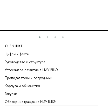
О ВЫШКЕ
О
Цифры и факты
Ли
Руководство и структура
До
Устойчивое развитие в НИУ ВШЭ
Ол
Преподаватели и сотрудники
Пр
Корпуса и общежития
Вы
Закупки
Пр
Обращения граждан в НИУ ВШЭ
Ас