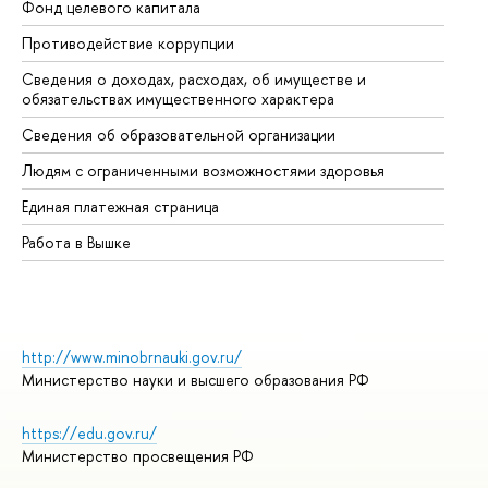
Фонд целевого капитала
До
Противодействие коррупции
Це
Сведения о доходах, расходах, об имуществе и
Би
обязательствах имущественного характера
Об
Сведения об образовательной организации
Об
Людям с ограниченными возможностями здоровья
Единая платежная страница
Работа в Вышке
http://www.minobrnauki.gov.ru/
Министерство науки и высшего образования РФ
https://edu.gov.ru/
Министерство просвещения РФ