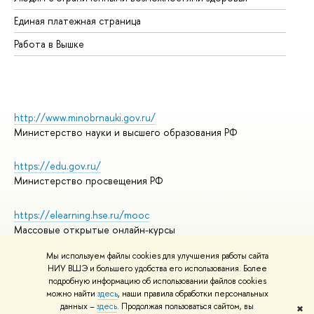
Единая платежная страница
Работа в Вышке
http://www.minobrnauki.gov.ru/
Министерство науки и высшего образования РФ
https://edu.gov.ru/
Министерство просвещения РФ
https://elearning.hse.ru/mooc
Массовые открытые онлайн-курсы
Мы используем файлы cookies для улучшения работы сайта
НИУ ВШЭ и большего удобства его использования. Более
подробную информацию об использовании файлов cookies
© НИУ ВШЭ 1993–2026
Адреса и контакты
можно найти
здесь
, наши правила обработки персональных
Условия использования материалов
данных –
здесь
. Продолжая пользоваться сайтом, вы
✖