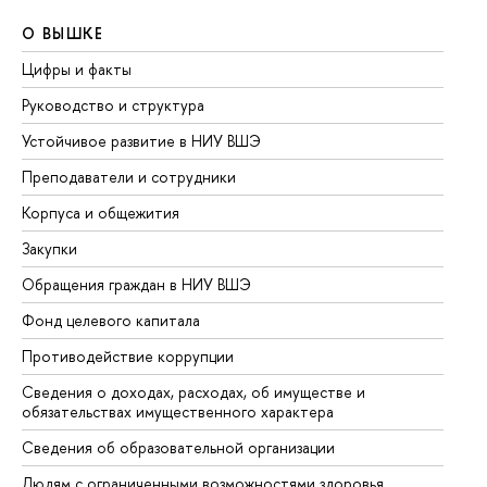
О ВЫШКЕ
О
Цифры и факты
Ли
Руководство и структура
До
Устойчивое развитие в НИУ ВШЭ
Ол
Преподаватели и сотрудники
Пр
Корпуса и общежития
Вы
Закупки
Пр
Обращения граждан в НИУ ВШЭ
Ас
Фонд целевого капитала
До
Противодействие коррупции
Це
Сведения о доходах, расходах, об имуществе и
Би
обязательствах имущественного характера
Об
Сведения об образовательной организации
Об
Людям с ограниченными возможностями здоровья