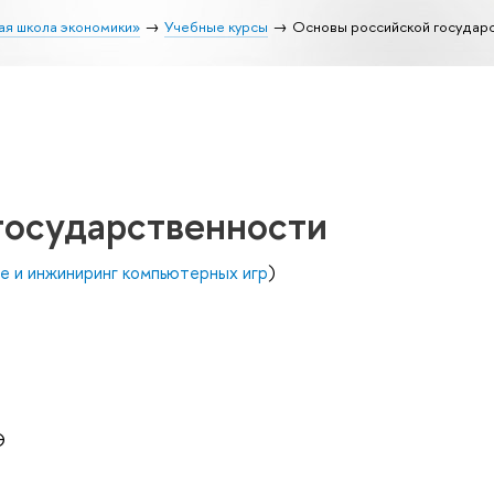
ая школа экономики»
Учебные курсы
Основы российской государ
государственности
е и инжиниринг компьютерных игр
)
Э