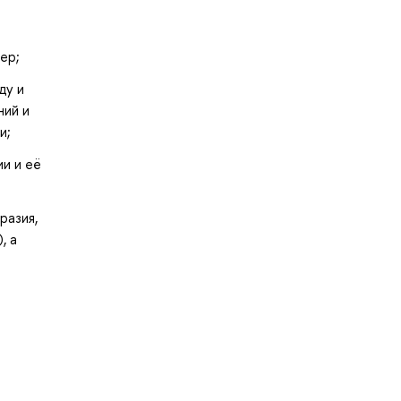
ер;
ду и
ний и
и;
и и её
разия,
, а