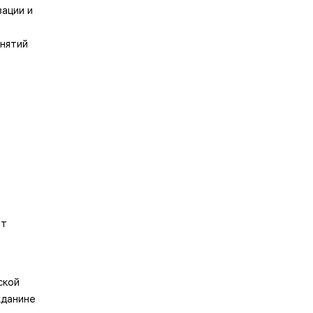
зации и
анятий
от
ской
жданине