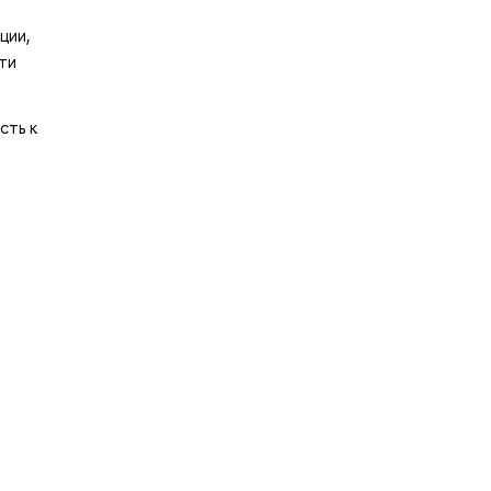
ции,
ти
сть к