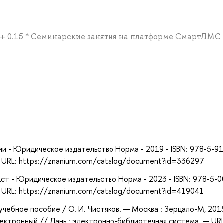
я + 0.15 * Семинарские занятия на платформе СмартЛМС 
а
ии - Юридическое издательство Норма - 2019 - ISBN: 978-5-9
 URL: https://znanium.com/catalog/document?id=336297
кст - Юридическое издательство Норма - 2023 - ISBN: 978-5-
 URL: https://znanium.com/catalog/document?id=419041
 учебное пособие / О. И. Чистяков. — Москва : Зерцало-М, 201
лектронный // Лань : электронно-библиотечная система. — URL