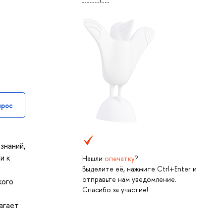
прос
знаний,
и к
Нашли
опечатку
?
Выделите её, нажмите Ctrl+Enter и
отправьте нам уведомление.
кого
Спасибо за участие!
агает