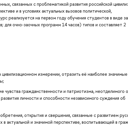
анных, связанных с проблематикой развития российской цивили
ктиве и в условиях актуальных вызовов политической,
урс реализуется на первом году обучения студентов в виде з
в; для очно-заочных программ 14 часов) типов и составляет 2
 цивилизационном измерении, отразить её наиболее значимые
ы;
е чувства гражданственности и патриотизма, неотделимого 
 развития личности и способности независимого суждения об
бретения, открытия и свершения, связанные с развитием рус
их в актуальной и значимой перспективе, воспитывающей в гра