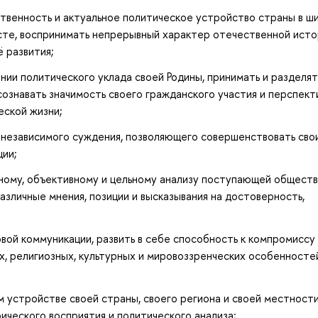
твенность и актуальное политическое устройство страны в ш
сте, воспринимать непрерывный характер отечественной исто
 развития;
нии политического уклада своей Родины, принимать и разделят
сознавать значимость своего гражданского участия и перспект
еской жизни;
и независимого суждения, позволяющего совершенствовать сво
ции;
ьному, объективному и цельному анализу поступающей общест
зличные мнения, позиции и высказывания на достоверность,
вой коммуникации, развить в себе способность к компромиссу
х, религиозных, культурных и мировоззренческих особенносте
 устройстве своей страны, своего региона и своей местности
ческого восприятия и политического анализа;