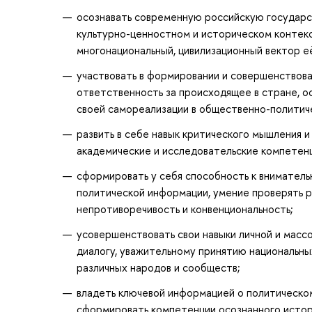
осознавать современную российскую государс
культурно-ценностном и историческом контек
многонациональный, цивилизационный вектор её
участвовать в формировании и совершенствова
ответственность за происходящее в стране, о
своей самореализации в общественно-политич
развить в себе навык критического мышления 
академические и исследовательские компетен
сформировать у себя способность к внимател
политической информации, умение проверять ра
непротиворечивость и конвенциональность;
усовершенствовать свои навыки личной и массо
диалогу, уважительному принятию национальны
различных народов и сообществ;
владеть ключевой информацией о политическом
сформировать компетенции осознанного истори