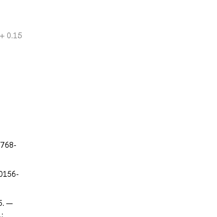
+ 0.15
1768-
00156-
5. —
: