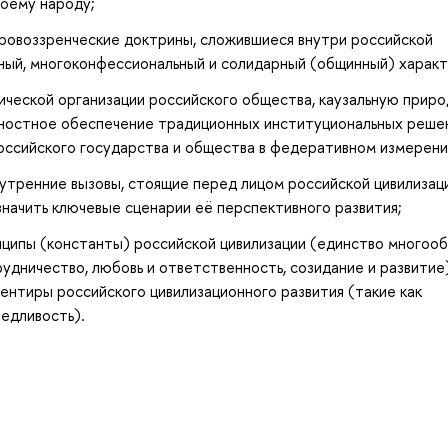
воему народу;
ировоззренческие доктрины, сложившиеся внутри российской
ный, многоконфессиональный и солидарный (общинный) характ
ческой организации российского общества, каузальную приро
нностное обеспечение традиционных институциональных реше
ссийского государства и общества в федеративном измерени
утренние вызовы, стоящие перед лицом российской цивилизаци
начить ключевые сценарии её перспективного развития;
ципы (константы) российской цивилизации (единство многооб
рудничество, любовь и ответственность, созидание и развитие)
нтиры российского цивилизационного развития (такие как
ведливость).