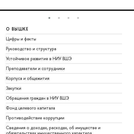
О ВЫШКЕ
О
Цифры и факты
Ли
Руководство и структура
До
Устойчивое развитие в НИУ ВШЭ
Ол
Преподаватели и сотрудники
Пр
Корпуса и общежития
Вы
Закупки
Пр
Обращения граждан в НИУ ВШЭ
Ас
Фонд целевого капитала
До
Противодействие коррупции
Це
Сведения о доходах, расходах, об имуществе и
Би
обязательствах имущественного характера