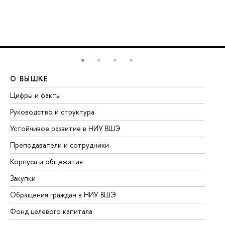
О ВЫШКЕ
О
Цифры и факты
Ли
Руководство и структура
До
Устойчивое развитие в НИУ ВШЭ
Ол
Преподаватели и сотрудники
Пр
Корпуса и общежития
Вы
Закупки
Пр
Обращения граждан в НИУ ВШЭ
Ас
Фонд целевого капитала
До