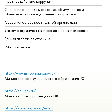
Противодействие коррупции
Це
Сведения о доходах, расходах, об имуществе и
Би
обязательствах имущественного характера
Об
Сведения об образовательной организации
Об
Людям с ограниченными возможностями здоровья
Единая платежная страница
Работа в Вышке
http://www.minobrnauki.gov.ru/
Министерство науки и высшего образования РФ
https://edu.gov.ru/
Министерство просвещения РФ
https://elearning.hse.ru/mooc