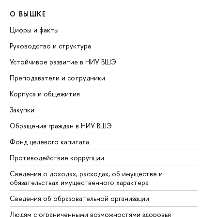
О ВЫШКЕ
О
Цифры и факты
Ли
Руководство и структура
До
Устойчивое развитие в НИУ ВШЭ
Ол
Преподаватели и сотрудники
Пр
Корпуса и общежития
Вы
Закупки
Пр
Обращения граждан в НИУ ВШЭ
Ас
Фонд целевого капитала
До
Противодействие коррупции
Це
Сведения о доходах, расходах, об имуществе и
Би
обязательствах имущественного характера
Об
Сведения об образовательной организации
Об
Людям с ограниченными возможностями здоровья