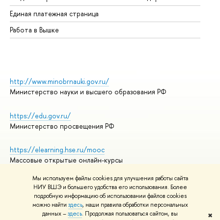
Единая платежная страница
Работа в Вышке
http://www.minobrnauki.gov.ru/
Министерство науки и высшего образования РФ
https://edu.gov.ru/
Министерство просвещения РФ
https://elearning.hse.ru/mooc
Массовые открытые онлайн-курсы
Мы используем файлы cookies для улучшения работы сайта
НИУ ВШЭ и большего удобства его использования. Более
подробную информацию об использовании файлов cookies
© НИУ ВШЭ 1993–2026
Адреса и контакты
можно найти
здесь
, наши правила обработки персональных
Условия использования материалов
данных –
здесь
. Продолжая пользоваться сайтом, вы
✖