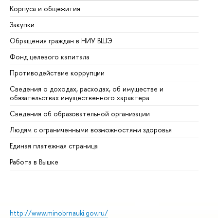
Корпуса и общежития
Вы
Закупки
Пр
Обращения граждан в НИУ ВШЭ
Ас
Фонд целевого капитала
До
Противодействие коррупции
Це
Сведения о доходах, расходах, об имуществе и
Би
обязательствах имущественного характера
Об
Сведения об образовательной организации
Об
Людям с ограниченными возможностями здоровья
Единая платежная страница
Работа в Вышке
http://www.minobrnauki.gov.ru/