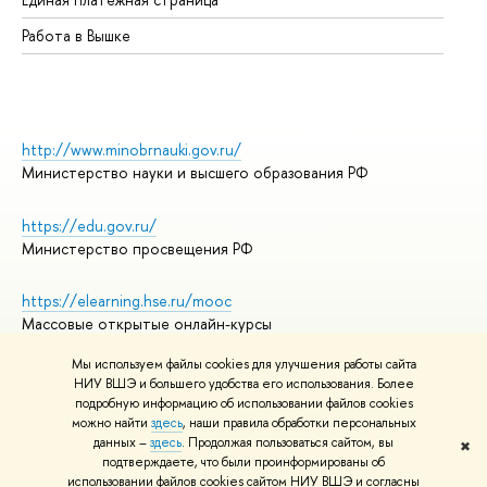
Работа в Вышке
http://www.minobrnauki.gov.ru/
Министерство науки и высшего образования РФ
https://edu.gov.ru/
Министерство просвещения РФ
https://elearning.hse.ru/mooc
Массовые открытые онлайн-курсы
Мы используем файлы cookies для улучшения работы сайта
НИУ ВШЭ и большего удобства его использования. Более
подробную информацию об использовании файлов cookies
© НИУ ВШЭ 1993–2026
Адреса и контакты
можно найти
здесь
, наши правила обработки персональных
Условия использования материалов
данных –
здесь
. Продолжая пользоваться сайтом, вы
✖
подтверждаете, что были проинформированы об
Политика конфиденциальности
использовании файлов cookies сайтом НИУ ВШЭ и согласны