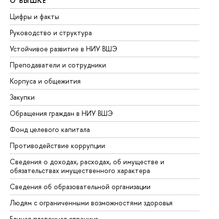
О ВЫШКЕ
О
Цифры и факты
Ли
Руководство и структура
До
Устойчивое развитие в НИУ ВШЭ
Ол
Преподаватели и сотрудники
Пр
Корпуса и общежития
Вы
Закупки
Пр
Обращения граждан в НИУ ВШЭ
Ас
Фонд целевого капитала
До
Противодействие коррупции
Це
Сведения о доходах, расходах, об имуществе и
Би
обязательствах имущественного характера
Об
Сведения об образовательной организации
Об
Людям с ограниченными возможностями здоровья
Единая платежная страница