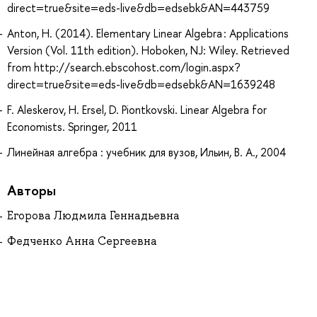
direct=true&site=eds-live&db=edsebk&AN=443759
Anton, H. (2014). Elementary Linear Algebra : Applications
Version (Vol. 11th edition). Hoboken, NJ: Wiley. Retrieved
from http://search.ebscohost.com/login.aspx?
direct=true&site=eds-live&db=edsebk&AN=1639248
F. Aleskerov, H. Ersel, D. Piontkovski. Linear Algebra for
Economists. Springer, 2011
Линейная алгебра : учебник для вузов, Ильин, В. А., 2004
Авторы
Егорова Людмила Геннадьевна
Федченко Анна Сергеевна