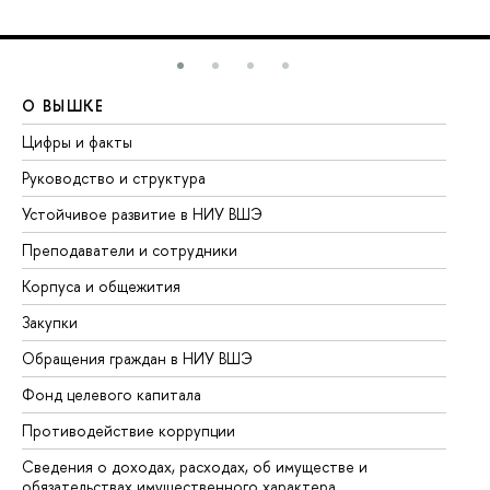
О ВЫШКЕ
О
Цифры и факты
Ли
Руководство и структура
До
Устойчивое развитие в НИУ ВШЭ
Ол
Преподаватели и сотрудники
Пр
Корпуса и общежития
Вы
Закупки
Пр
Обращения граждан в НИУ ВШЭ
Ас
Фонд целевого капитала
До
Противодействие коррупции
Це
Сведения о доходах, расходах, об имуществе и
Би
обязательствах имущественного характера