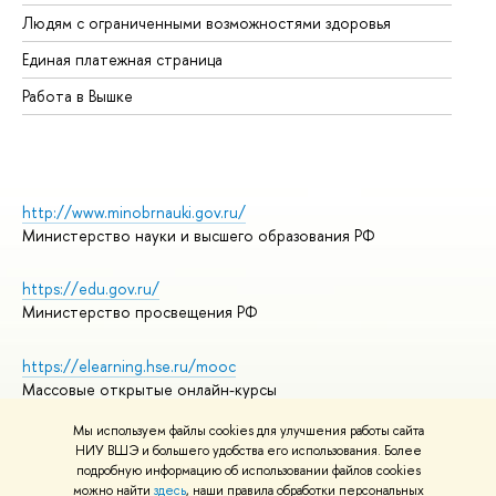
Об
Людям с ограниченными возможностями здоровья
Единая платежная страница
Работа в Вышке
http://www.minobrnauki.gov.ru/
Министерство науки и высшего образования РФ
https://edu.gov.ru/
Министерство просвещения РФ
https://elearning.hse.ru/mooc
Массовые открытые онлайн-курсы
Мы используем файлы cookies для улучшения работы сайта
НИУ ВШЭ и большего удобства его использования. Более
подробную информацию об использовании файлов cookies
© НИУ ВШЭ 1993–2026
Адреса и контакты
можно найти
здесь
, наши правила обработки персональных