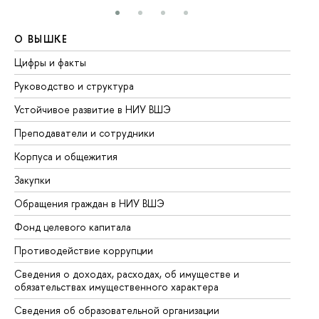
О ВЫШКЕ
О
Цифры и факты
Ли
Руководство и структура
До
Устойчивое развитие в НИУ ВШЭ
Ол
Преподаватели и сотрудники
Пр
Корпуса и общежития
Вы
Закупки
Пр
Обращения граждан в НИУ ВШЭ
Ас
Фонд целевого капитала
До
Противодействие коррупции
Це
Сведения о доходах, расходах, об имуществе и
Би
обязательствах имущественного характера
Об
Сведения об образовательной организации