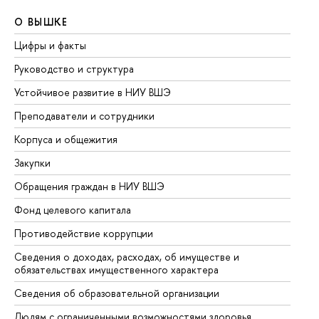
О ВЫШКЕ
О
Цифры и факты
Ли
Руководство и структура
До
Устойчивое развитие в НИУ ВШЭ
Ол
Преподаватели и сотрудники
Пр
Корпуса и общежития
Вы
Закупки
Пр
Обращения граждан в НИУ ВШЭ
Ас
Фонд целевого капитала
До
Противодействие коррупции
Це
Сведения о доходах, расходах, об имуществе и
Би
обязательствах имущественного характера
Об
Сведения об образовательной организации
Об
Людям с ограниченными возможностями здоровья