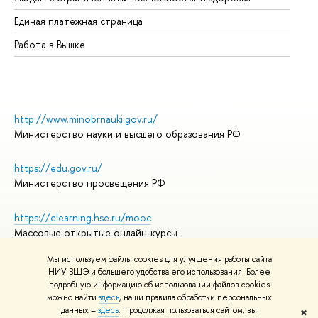
Единая платежная страница
Работа в Вышке
http://www.minobrnauki.gov.ru/
Министерство науки и высшего образования РФ
https://edu.gov.ru/
Министерство просвещения РФ
https://elearning.hse.ru/mooc
Массовые открытые онлайн-курсы
Мы используем файлы cookies для улучшения работы сайта
НИУ ВШЭ и большего удобства его использования. Более
подробную информацию об использовании файлов cookies
© НИУ ВШЭ 1993–2026
Адреса и контакты
можно найти
здесь
, наши правила обработки персональных
Условия использования материалов
данных –
здесь
. Продолжая пользоваться сайтом, вы
✖