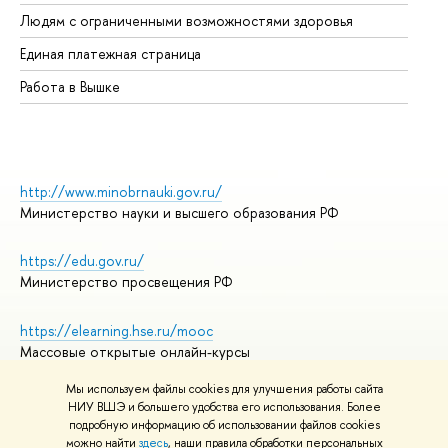
Об
Людям с ограниченными возможностями здоровья
Единая платежная страница
Работа в Вышке
http://www.minobrnauki.gov.ru/
Министерство науки и высшего образования РФ
https://edu.gov.ru/
Министерство просвещения РФ
https://elearning.hse.ru/mooc
Массовые открытые онлайн-курсы
Мы используем файлы cookies для улучшения работы сайта
НИУ ВШЭ и большего удобства его использования. Более
подробную информацию об использовании файлов cookies
© НИУ ВШЭ 1993–2026
Адреса и контакты
можно найти
здесь
, наши правила обработки персональных