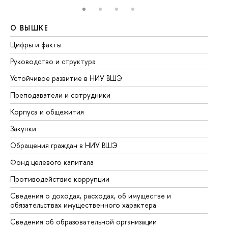
О ВЫШКЕ
О
Цифры и факты
Ли
Руководство и структура
До
Устойчивое развитие в НИУ ВШЭ
Ол
Преподаватели и сотрудники
Пр
Корпуса и общежития
Вы
Закупки
Пр
Обращения граждан в НИУ ВШЭ
Ас
Фонд целевого капитала
До
Противодействие коррупции
Це
Сведения о доходах, расходах, об имуществе и
Би
обязательствах имущественного характера
Об
Сведения об образовательной организации