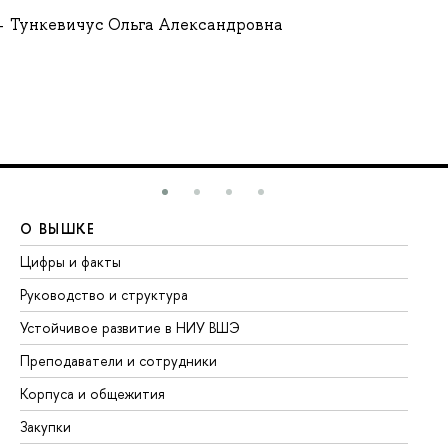
Тункевичус Ольга Александровна
О ВЫШКЕ
О
Цифры и факты
Ли
Руководство и структура
До
Устойчивое развитие в НИУ ВШЭ
Ол
Преподаватели и сотрудники
Пр
Корпуса и общежития
Вы
Закупки
Пр