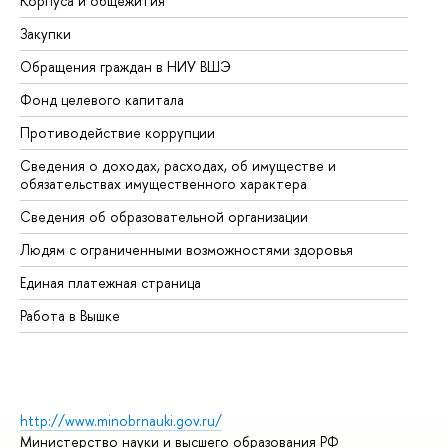
Корпуса и общежития
Вы
Закупки
Пр
Обращения граждан в НИУ ВШЭ
Ас
Фонд целевого капитала
До
Противодействие коррупции
Це
Сведения о доходах, расходах, об имуществе и
Би
обязательствах имущественного характера
Об
Сведения об образовательной организации
Об
Людям с ограниченными возможностями здоровья
Единая платежная страница
Работа в Вышке
http://www.minobrnauki.gov.ru/
Министерство науки и высшего образования РФ