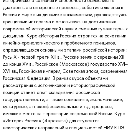
исторического сознания и способности осмысливать
диахронные и синхронные процессы, события и явления в
России и мире в их динамике и взаимосвязи, руководствуясь
принципами историзма и основываясь на достижениях
современной исторической науки и смежных гуманитарных
дисциплин. Курс «История России» строится на сочетании
линейно-хронологического и проблемного принципов,
определяющихся основными этапами российской истории:
Русь IX - первой трети XIII в., Русские земли с середины XIII
до конца XV в., Российское (Московское) государство XVI–
XVII вв., Российская империя, Советская эпоха, современная
Российская Федерация. В рамках курса объектами
рассмотрения с источниковой и историографической
позиций станет опыт складывания российской
государственности, а также социальные, экономические,
культурные, этноконфессиональные и т.д. процессы,
имевшие место на территории современной России. Курс
«История России» (4 кредита) для студентов
неисторических направлений и специальностей НИУ ВШЭ