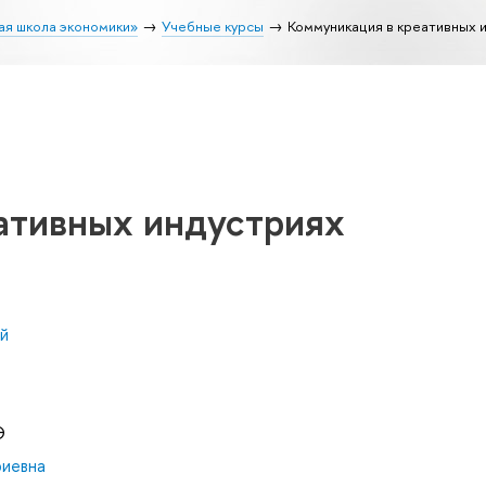
ая школа экономики»
Учебные курсы
Коммуникация в креативных 
ативных индустриях
й
Э
иевна