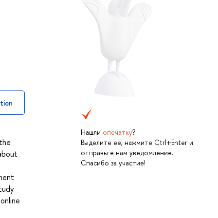
tion
Нашли
опечатку
?
 the
Выделите её, нажмите Ctrl+Enter и
отправьте нам уведомление.
 about
Спасибо за участие!
ement
study
online