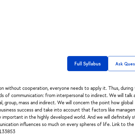
Full Syllabus
Ask Ques
ion without cooperation, everyone needs to apply it. Thus, during
lds of communication: from interpersonal to indirect. We will talk
, group, mass and indirect. We will concern the point how global
business success and take into account that factors like manag
y important in the highly developed world. And we will definitely 
cation influences so much on every spheres of life. Link to the 
=133853