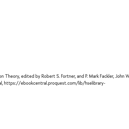
heory, edited by Robert S. Fortner, and P. Mark Fackler, John W
l, https://ebookcentral.proquest.com/lib/hselibrary-