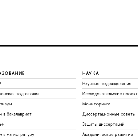
АЗОВАНИЕ
НАУКА
й
Научные подразделения
зовская подготовка
Исследовательские проек
пиады
Мониторинги
м в бакалавриат
Диссертационные советы
а+
Защиты диссертаций
м в магистратуру
Академическое развитие