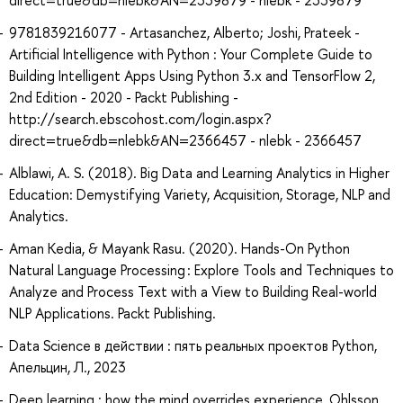
9781839216077 - Artasanchez, Alberto; Joshi, Prateek -
Artificial Intelligence with Python : Your Complete Guide to
Building Intelligent Apps Using Python 3.x and TensorFlow 2,
2nd Edition - 2020 - Packt Publishing -
http://search.ebscohost.com/login.aspx?
direct=true&db=nlebk&AN=2366457 - nlebk - 2366457
Alblawi, A. S. (2018). Big Data and Learning Analytics in Higher
Education: Demystifying Variety, Acquisition, Storage, NLP and
Analytics.
Aman Kedia, & Mayank Rasu. (2020). Hands-On Python
Natural Language Processing : Explore Tools and Techniques to
Analyze and Process Text with a View to Building Real-world
NLP Applications. Packt Publishing.
Data Science в действии : пять реальных проектов Python,
Апельцин, Л., 2023
Deep learning : how the mind overrides experience, Ohlsson,