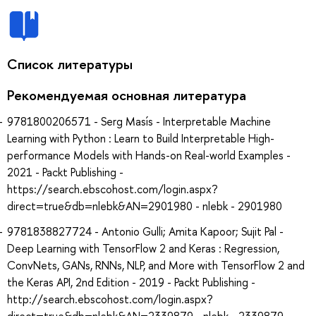
Список литературы
Рекомендуемая основная литература
9781800206571 - Serg Masís - Interpretable Machine
Learning with Python : Learn to Build Interpretable High-
performance Models with Hands-on Real-world Examples -
2021 - Packt Publishing -
https://search.ebscohost.com/login.aspx?
direct=true&db=nlebk&AN=2901980 - nlebk - 2901980
9781838827724 - Antonio Gulli; Amita Kapoor; Sujit Pal -
Deep Learning with TensorFlow 2 and Keras : Regression,
ConvNets, GANs, RNNs, NLP, and More with TensorFlow 2 and
the Keras API, 2nd Edition - 2019 - Packt Publishing -
http://search.ebscohost.com/login.aspx?
direct=true&db=nlebk&AN=2339879 - nlebk - 2339879