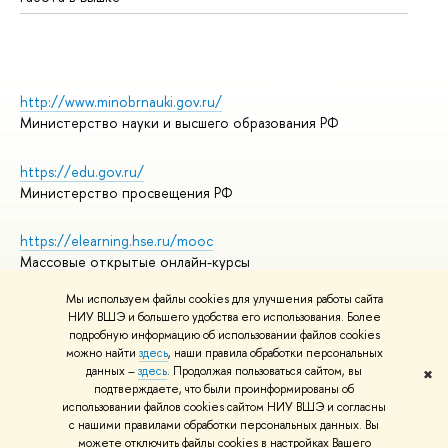
http://www.minobrnauki.gov.ru/
Министерство науки и высшего образования РФ
https://edu.gov.ru/
Министерство просвещения РФ
https://elearning.hse.ru/mooc
Массовые открытые онлайн-курсы
Мы используем файлы cookies для улучшения работы сайта
НИУ ВШЭ и большего удобства его использования. Более
подробную информацию об использовании файлов cookies
© НИУ ВШЭ 1993–2026
Адреса и контакты
можно найти
здесь
, наши правила обработки персональных
Условия использования материалов
данных –
здесь
. Продолжая пользоваться сайтом, вы
✖
подтверждаете, что были проинформированы об
Политика конфиденциальности
использовании файлов cookies сайтом НИУ ВШЭ и согласны
Правила применения рекомендательных технологий в НИУ ВШЭ
с нашими правилами обработки персональных данных. Вы
Карта сайта
можете отключить файлы cookies в настройках Вашего