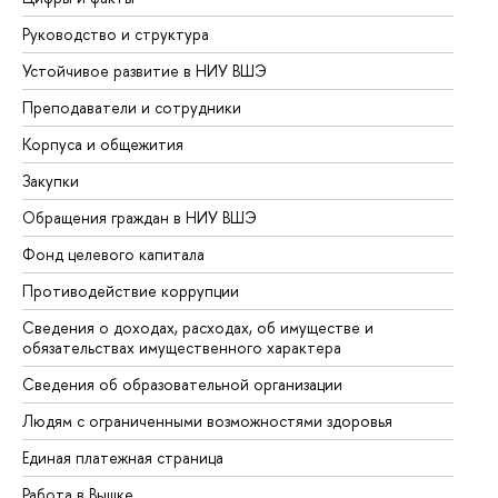
Руководство и структура
До
Устойчивое развитие в НИУ ВШЭ
Ол
Преподаватели и сотрудники
Пр
Корпуса и общежития
Вы
Закупки
Пр
Обращения граждан в НИУ ВШЭ
Ас
Фонд целевого капитала
До
Противодействие коррупции
Це
Сведения о доходах, расходах, об имуществе и
Би
обязательствах имущественного характера
Об
Сведения об образовательной организации
Об
Людям с ограниченными возможностями здоровья
Единая платежная страница
Работа в Вышке