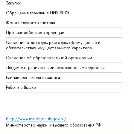
Закупки
Пр
Обращения граждан в НИУ ВШЭ
Ас
Фонд целевого капитала
До
Противодействие коррупции
Це
Сведения о доходах, расходах, об имуществе и
Би
обязательствах имущественного характера
Об
Сведения об образовательной организации
Об
Людям с ограниченными возможностями здоровья
Единая платежная страница
Работа в Вышке
http://www.minobrnauki.gov.ru/
Министерство науки и высшего образования РФ