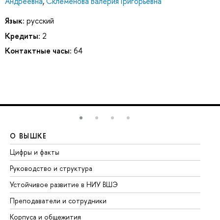
Андреевна
,
Склеменова Валерия Григорьевна
Язык:
русский
Кредиты:
2
Контактные часы:
64
О ВЫШКЕ
О
Цифры и факты
Ли
Руководство и структура
До
Устойчивое развитие в НИУ ВШЭ
Ол
Преподаватели и сотрудники
Пр
Корпуса и общежития
Вы