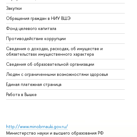
Закупки
Пр
Обращения граждан в НИУ ВШЭ
Ас
Фонд целевого капитала
До
Противодействие коррупции
Це
Сведения о доходах, расходах, об имуществе и
Би
обязательствах имущественного характера
Об
Сведения об образовательной организации
Об
Людям с ограниченными возможностями здоровья
Единая платежная страница
Работа в Вышке
http://www.minobrnauki.gov.ru/
Министерство науки и высшего образования РФ