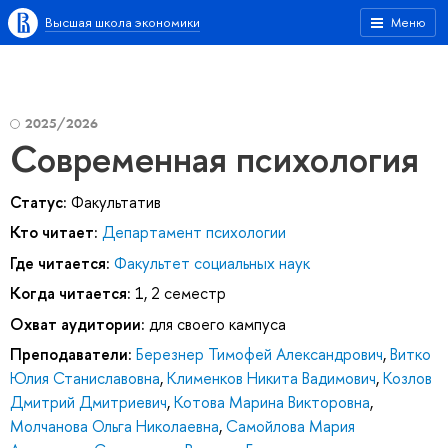
Высшая школа экономики
Меню
2025/2026
Современная психология
Статус:
Факультатив
Кто читает:
Департамент психологии
Где читается:
Факультет социальных наук
Когда читается:
1, 2 семестр
Охват аудитории:
для своего кампуса
Преподаватели:
Березнер Тимофей Александрович
,
Витко
Юлия Станиславовна
,
Клименков Никита Вадимович
,
Козлов
Дмитрий Дмитриевич
,
Котова Марина Викторовна
,
Молчанова Ольга Николаевна
,
Самойлова Мария