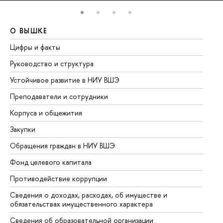
О ВЫШКЕ
О
Цифры и факты
Ли
Руководство и структура
До
Устойчивое развитие в НИУ ВШЭ
Ол
Преподаватели и сотрудники
Пр
Корпуса и общежития
Вы
Закупки
Пр
Обращения граждан в НИУ ВШЭ
Ас
Фонд целевого капитала
До
Противодействие коррупции
Це
Сведения о доходах, расходах, об имуществе и
Би
обязательствах имущественного характера
Об
Сведения об образовательной организации