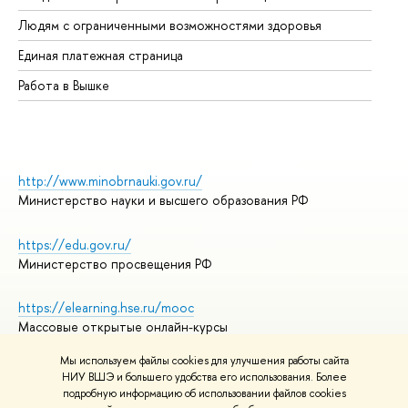
Об
Людям с ограниченными возможностями здоровья
Единая платежная страница
Работа в Вышке
http://www.minobrnauki.gov.ru/
Министерство науки и высшего образования РФ
https://edu.gov.ru/
Министерство просвещения РФ
https://elearning.hse.ru/mooc
Массовые открытые онлайн-курсы
Мы используем файлы cookies для улучшения работы сайта
НИУ ВШЭ и большего удобства его использования. Более
подробную информацию об использовании файлов cookies
© НИУ ВШЭ 1993–2026
Адреса и контакты