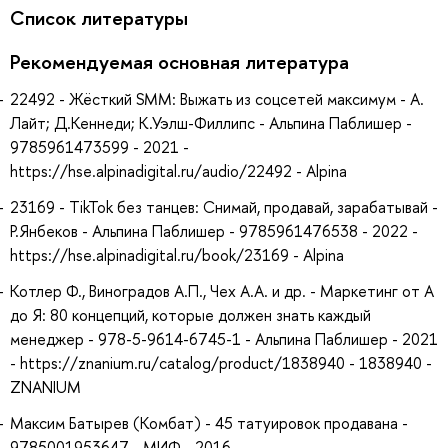
Список литературы
Рекомендуемая основная литература
22492 - Жёсткий SMM: Выжать из соцсетей максимум - А.
Лайт; Д.Кеннеди; К.Уэлш-Филлипс - Альпина Паблишер -
9785961473599 - 2021 -
https://hse.alpinadigital.ru/audio/22492 - Alpina
23169 - TikTok без танцев: Снимай, продавай, зарабатывай -
Р.Янбеков - Альпина Паблишер - 9785961476538 - 2022 -
https://hse.alpinadigital.ru/book/23169 - Alpina
Котлер Ф., Виноградов А.П., Чех А.А. и др. - Маркетинг от А
до Я: 80 концепций, которые должен знать каждый
менеджер - 978-5-9614-6745-1 - Альпина Паблишер - 2021
- https://znanium.ru/catalog/product/1838940 - 1838940 -
ZNANIUM
Максим Батырев (Комбат) - 45 татуировок продавана -
9785001953647 - МИФ - 2016 -