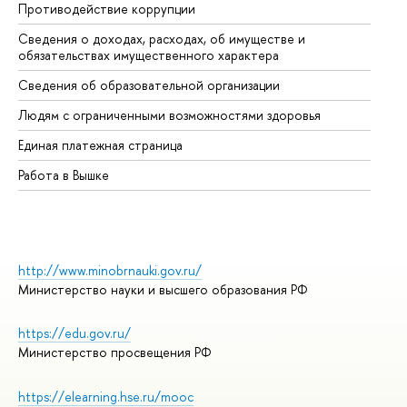
Противодействие коррупции
Це
Сведения о доходах, расходах, об имуществе и
Би
обязательствах имущественного характера
Об
Сведения об образовательной организации
Об
Людям с ограниченными возможностями здоровья
Единая платежная страница
Работа в Вышке
http://www.minobrnauki.gov.ru/
Министерство науки и высшего образования РФ
https://edu.gov.ru/
Министерство просвещения РФ
https://elearning.hse.ru/mooc