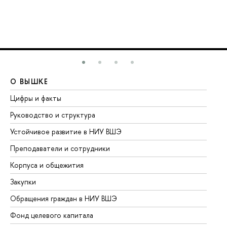
О ВЫШКЕ
О
Цифры и факты
Ли
Руководство и структура
До
Устойчивое развитие в НИУ ВШЭ
Ол
Преподаватели и сотрудники
Пр
Корпуса и общежития
Вы
Закупки
Пр
Обращения граждан в НИУ ВШЭ
Ас
Фонд целевого капитала
До