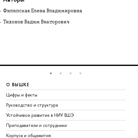
Филипская Елена Владимировна
Тихонов Вадим Викторович
О ВЫШКЕ
О
Цифры и факты
Ли
Руководство и структура
До
Устойчивое развитие в НИУ ВШЭ
Ол
Преподаватели и сотрудники
Пр
Корпуса и общежития
Вы