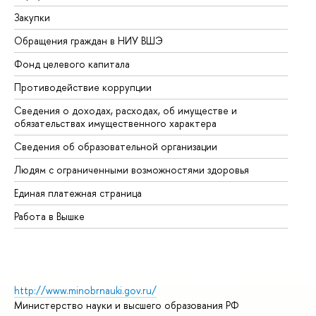
Закупки
Пр
Обращения граждан в НИУ ВШЭ
Ас
Фонд целевого капитала
До
Противодействие коррупции
Це
Сведения о доходах, расходах, об имуществе и
Би
обязательствах имущественного характера
Об
Сведения об образовательной организации
Об
Людям с ограниченными возможностями здоровья
Единая платежная страница
Работа в Вышке
http://www.minobrnauki.gov.ru/
Министерство науки и высшего образования РФ