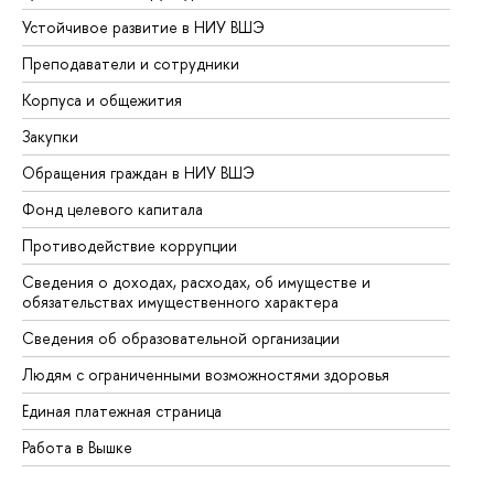
Устойчивое развитие в НИУ ВШЭ
Ол
Преподаватели и сотрудники
Пр
Корпуса и общежития
Вы
Закупки
Пр
Обращения граждан в НИУ ВШЭ
Ас
Фонд целевого капитала
До
Противодействие коррупции
Це
Сведения о доходах, расходах, об имуществе и
Би
обязательствах имущественного характера
Об
Сведения об образовательной организации
Об
Людям с ограниченными возможностями здоровья
Единая платежная страница
Работа в Вышке