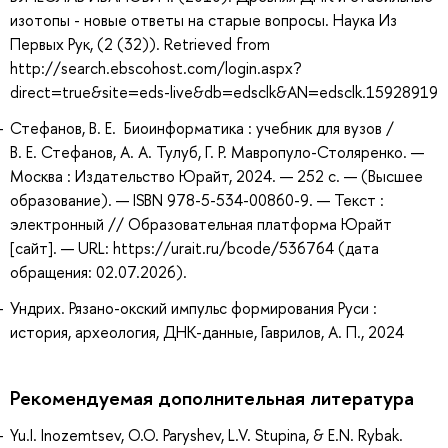
изотопы - новые ответы на старые вопросы. Наука Из
Первых Рук, (2 (32)). Retrieved from
http://search.ebscohost.com/login.aspx?
direct=true&site=eds-live&db=edsclk&AN=edsclk.15928919
Стефанов, В. Е. Биоинформатика : учебник для вузов /
В. Е. Стефанов, А. А. Тулуб, Г. Р. Мавропуло-Столяренко. —
Москва : Издательство Юрайт, 2024. — 252 с. — (Высшее
образование). — ISBN 978-5-534-00860-9. — Текст :
электронный // Образовательная платформа Юрайт
[сайт]. — URL: https://urait.ru/bcode/536764 (дата
обращения: 02.07.2026).
Ундрих. Рязано-окский импульс формирования Руси :
история, археология, ДНК-данные, Гаврилов, А. П., 2024
Рекомендуемая дополнительная литература
Yu.I. Inozemtsev, O.O. Paryshev, L.V. Stupina, & E.N. Rybak.