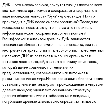
ДНК – это макромолекула, присутствующая почти во всех
клетках живых организмов и содержащая информацию в
виде последовательности “букв”- нуклеотидов. Но что
происходит с ДНК после смерти организма? Последние
исследования показывают, что иногда этот носитель
информации может сохраняться сотни тысяч лет!
Расшифровкой и анализом древней ДНК занимается
специальная область геномики – палеогеномика, один из
инструментов археологии и палеобиологии. Палеогенетики
извлекают ДНК из остатков вымерших организмов и
останков древних людей, а затем анализируют их геном,
который далее сравнивают с геномами их
предшественников, современников или потомков в
различных регионах мира.На основе анализа биологических
останков учёные детализируют происхождение и миграции
древних народов; оценивают социальную структуру
древних обществ; изучают заболевания и эпидемии,
погубившие древние цивилизации; определяют видовую