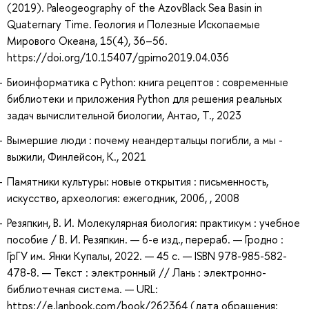
(2019). Paleogeography of the Azov­Black Sea Basin in
Quaternary Time. Геология и Полезные Ископаемые
Мирового Океана, 15(4), 36–56.
https://doi.org/10.15407/gpimo2019.04.036
Биоинформатика с Python: книга рецептов : современные
библиотеки и приложения Python для решения реальных
задач вычислительной биологии, Антао, Т., 2023
Вымершие люди : почему неандертальцы погибли, а мы -
выжили, Финлейсон, К., 2021
Памятники культуры: новые открытия : письменность,
искусство, археология: ежегодник, 2006, , 2008
Резяпкин, В. И. Молекулярная биология: практикум : учебное
пособие / В. И. Резяпкин. — 6-е изд., перераб. — Гродно :
ГрГУ им. Янки Купалы, 2022. — 45 с. — ISBN 978-985-582-
478-8. — Текст : электронный // Лань : электронно-
библиотечная система. — URL:
https://e.lanbook.com/book/262364 (дата обращения: