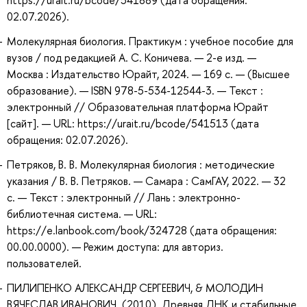
https://urait.ru/bcode/541889 (дата обращения:
02.07.2026).
Молекулярная биология. Практикум : учебное пособие для
вузов / под редакцией А. С. Коничева. — 2-е изд. —
Москва : Издательство Юрайт, 2024. — 169 с. — (Высшее
образование). — ISBN 978-5-534-12544-3. — Текст :
электронный // Образовательная платформа Юрайт
[сайт]. — URL: https://urait.ru/bcode/541513 (дата
обращения: 02.07.2026).
Петряков, В. В. Молекулярная биология : методические
указания / В. В. Петряков. — Самара : СамГАУ, 2022. — 32
с. — Текст : электронный // Лань : электронно-
библиотечная система. — URL:
https://e.lanbook.com/book/324728 (дата обращения:
00.00.0000). — Режим доступа: для авториз.
пользователей.
ПИЛИПЕНКО АЛЕКСАНДР СЕРГЕЕВИЧ, & МОЛОДИН
ВЯЧЕСЛАВ ИВАНОВИЧ. (2010). Древняя ДНК и стабильные