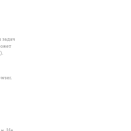
 задач
Может
).
wser.
им. Не