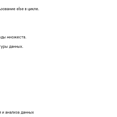
зование else в цикле.
оды множеств.
туры данных.
 и анализа данных