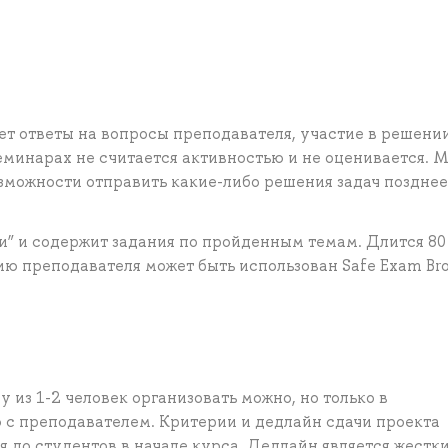
т ответы на вопросы преподавателя, участие в решении
еминарах не считается активностью и не оценивается. 
озможности отправить какие-либо решения задач позднее
и” и содержит задания по пройденным темам. Длится 80
ю преподавателя может быть использован Safe Exam Bro
у из 1-2 человек организовать можно, но только в
 с преподавателем. Критерии и дедлайн сдачи проекта
 до студентов в начале курса. Дедлайн является жестк