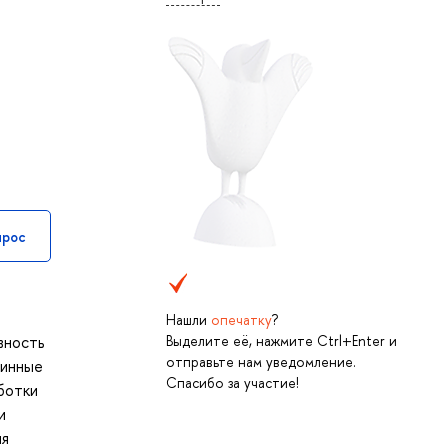
прос
Нашли
опечатку
?
Выделите её, нажмите Ctrl+Enter и
вность
отправьте нам уведомление.
тинные
Спасибо за участие!
ботки
и
ля