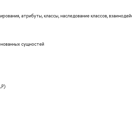
ования, атрибуты, классы, наследование классов, взаимодей
енованных сущностей
LP)