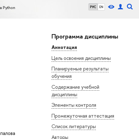
 Python
РУС
EN
Программа дисциплины
Аннотация
Цель освоения дисциплины
Планируемые результаты
обучения
Содержание учебной
дисциплины
Элементы контроля
Промежуточная аттестация
Список литературы
палова
Авторы