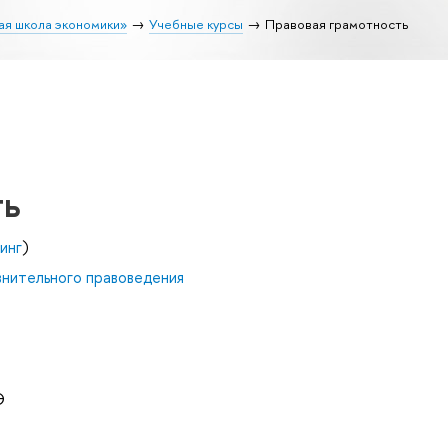
ая школа экономики»
Учебные курсы
Правовая грамотность
ть
инг
)
внительного правоведения
Э