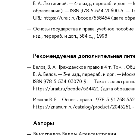
Е. А. Лютягиной. — 4-е изд., перераб. и доп. 
образование). — ISBN 978-5-534-20600-5. — Т
URL: https://urait.ru/bcode/558454 (дата обр
Основы государства и права, учебное пособие 
изд., перераб. и доп., 384 с., , 1998
Рекомендуемая дополнительная лит
Белов, В. А. Гражданское право в 4 т. Том I. Об
В. А. Белов. — 3-е изд., перераб. и доп. — Мо
ISBN 978-5-534-03070-9. — Текст : электронн
https://urait.ru/bcode/534421 (дата обращени
Исаков В. Б. - Основы права - 978-5-91768-53
https://znanium.ru/catalog/product/2043261 
Авторы
Виноградов Вадим Александрович