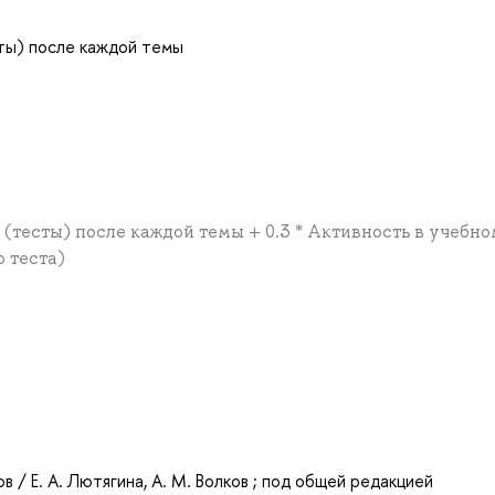
ты) после каждой темы
(тесты) после каждой темы + 0.3 * Активность в учебно
о теста)
а
ов / Е. А. Лютягина, А. М. Волков ; под общей редакцией