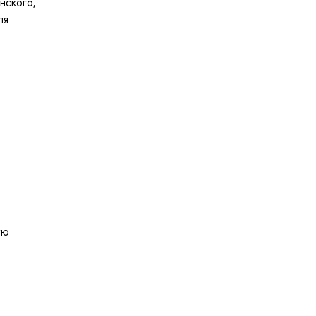
нского,
ля
ую