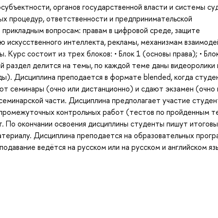
осубъектности, органов государственной власти и системы су
ных процедур, ответственности и предпринимательской
 прикладным вопросам: правам в цифровой среде, защите
ю искусственного интеллекта, рекламы, механизмам взаимоде
 Курс состоит из трех блоков: • Блок 1 (основы права); • Бло
дый раздел делится на темы, по каждой теме даны видеоролики 
ы). Дисциплина преподается в формате blended, когда студе
т семинары (очно или дистанционно) и сдают экзамен (очно 
 семинарской части. Дисциплина предполагает участие студен
и промежуточных контрольных работ (тестов по пройденным т
 По окончании освоения дисциплины студенты пишут итоговы
материалу. Дисциплина преподается на образовательных прог
одавание ведётся на русском или на русском и английском яз