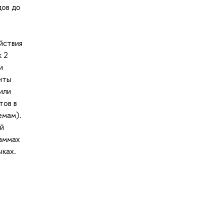
дов до
йствия
к 2
и
нты
или
тов в
емам).
й
раммах
ыках.