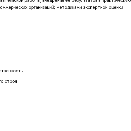
коммерческих организаций; методиками экспертной оценки
ственность
го строя