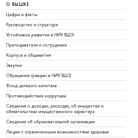
О ВЫШКЕ
О
Цифры и факты
Ли
Руководство и структура
До
Устойчивое развитие в НИУ ВШЭ
Ол
Преподаватели и сотрудники
Пр
Корпуса и общежития
Вы
Закупки
Пр
Обращения граждан в НИУ ВШЭ
Ас
Фонд целевого капитала
До
Противодействие коррупции
Це
Сведения о доходах, расходах, об имуществе и
Би
обязательствах имущественного характера
Об
Сведения об образовательной организации
Об
Людям с ограниченными возможностями здоровья