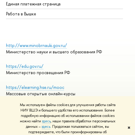
Единая платежная страница
Работа в Вышке
http://www.minobrnauki.gov.ru/
Министерство науки и высшего образования РФ
https://edu.gov.ru/
Министерство просвещения РФ
https://elearning.hse.ru/mooc
Массовые открытые онлайн-курсы
Мы используем файлы cookies для улучшения работы сайта
НИУ ВШЭ и большего удобства его использования. Более
подробную информацию об использовании файлов cookies
© НИУ ВШЭ 1993–2026
Адреса и контакты
можно найти
здесь
, наши правила обработки персональных
Условия использования материалов
данных –
здесь
. Продолжая пользоваться сайтом, вы
✖
подтверждаете, что были проинформированы об
Политика конфиденциальности