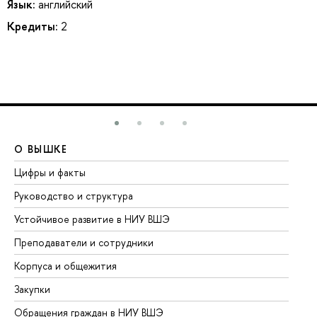
Язык:
английский
Кредиты:
2
О ВЫШКЕ
О
Цифры и факты
Ли
Руководство и структура
До
Устойчивое развитие в НИУ ВШЭ
Ол
Преподаватели и сотрудники
Пр
Корпуса и общежития
Вы
Закупки
Пр
Обращения граждан в НИУ ВШЭ
Ас