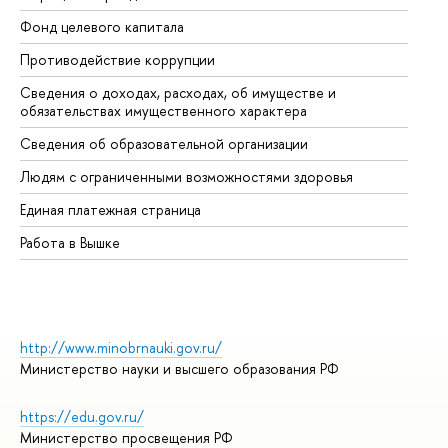
Фонд целевого капитала
До
Противодействие коррупции
Це
Сведения о доходах, расходах, об имуществе и
Би
обязательствах имущественного характера
Об
Сведения об образовательной организации
Об
Людям с ограниченными возможностями здоровья
Единая платежная страница
Работа в Вышке
http://www.minobrnauki.gov.ru/
Министерство науки и высшего образования РФ
https://edu.gov.ru/
Министерство просвещения РФ