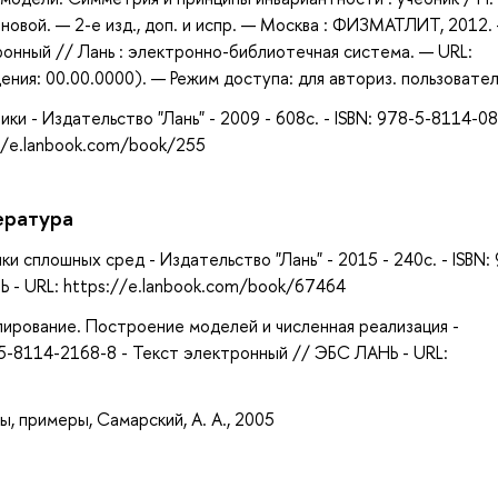
яновой. — 2-е изд., доп. и испр. — Москва : ФИЗМАТЛИТ, 2012.
ронный // Лань : электронно-библиотечная система. — URL:
ния: 00.00.0000). — Режим доступа: для авториз. пользовател
и - Издательство "Лань" - 2009 - 608с. - ISBN: 978-5-8114-08
//e.lanbook.com/book/255
ература
 сплошных сред - Издательство "Лань" - 2015 - 240с. - ISBN:
 - URL: https://e.lanbook.com/book/67464
елирование. Построение моделей и численная реализация -
8-5-8114-2168-8 - Текст электронный // ЭБС ЛАНЬ - URL:
, примеры, Самарский, А. А., 2005