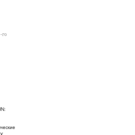
-го
BN:
ические
Х.