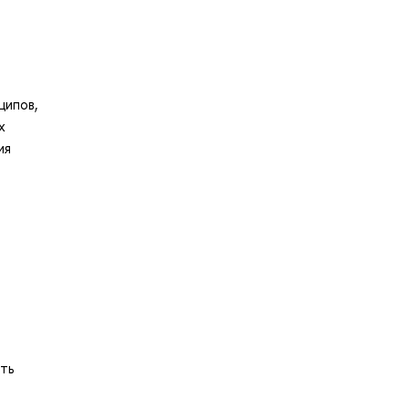
ципов,
х
ия
ть