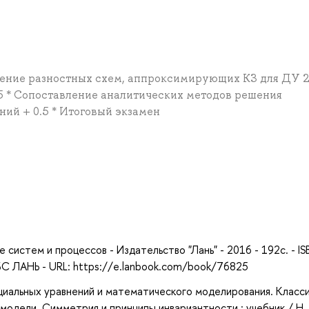
роение разностных схем, аппроксимирующих КЗ для ДУ 2
25 * Сопоставление аналитических методов решения
ий + 0.5 * Итоговый экзамен
а
систем и процессов - Издательство "Лань" - 2016 - 192с. - IS
С ЛАНЬ - URL: https://e.lanbook.com/book/76825
циальных уравнений и математического моделирования. Класс
одели. Симметрия и принципы инвариантности : учебник / Н. 