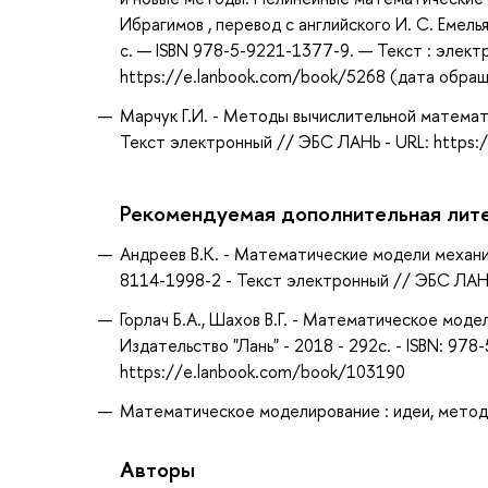
Ибрагимов , перевод с английского И. С. Емель
с. — ISBN 978-5-9221-1377-9. — Текст : элект
https://e.lanbook.com/book/5268 (дата обраще
Марчук Г.И. - Методы вычислительной математик
Текст электронный // ЭБС ЛАНЬ - URL: https:
Рекомендуемая дополнительная лит
Андреев В.К. - Математические модели механики
8114-1998-2 - Текст электронный // ЭБС ЛАНЬ
Горлач Б.А., Шахов В.Г. - Математическое мод
Издательство "Лань" - 2018 - 292с. - ISBN: 97
https://e.lanbook.com/book/103190
Математическое моделирование : идеи, методы
Авторы