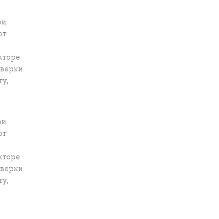
ри
от
я
кторе
оверки
ту,
ри
от
я
кторе
оверки
ту,