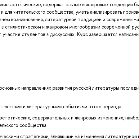
 какие эстетические, содержательные и жанровые тенденции б
 и для читательского сообщества, уметь анализировать произ
енем возникновения, литературной традицией и современными
я в стилистическом и жанровом многообразии современной ру
я участие студентов в дискуссиях. Курс завершается написан
основных направлениях развития русской литературы последн
 текстами и литературными событиями этого периода
эстетических, содержательных и жанровых изменениях, наиб
тельского сообщества
ическими стратегиями, влиявшими на изменения литературной