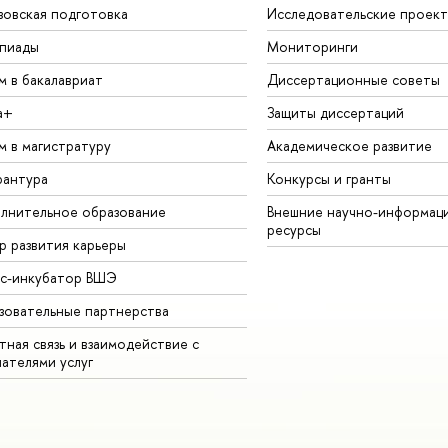
зовская подготовка
Исследовательские проек
пиады
Мониторинги
м в бакалавриат
Диссертационные советы
а+
Защиты диссертаций
м в магистратуру
Академическое развитие
рантура
Конкурсы и гранты
лнительное образование
Внешние научно-информац
ресурсы
р развития карьеры
ес-инкубатор ВШЭ
зовательные партнерства
ная связь и взаимодействие с
чателями услуг