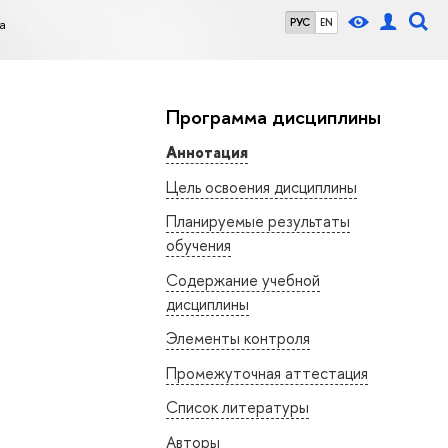
а
РУС
EN
Программа дисциплины
Аннотация
Цель освоения дисциплины
Планируемые результаты
обучения
Содержание учебной
дисциплины
Элементы контроля
Промежуточная аттестация
Список литературы
Авторы