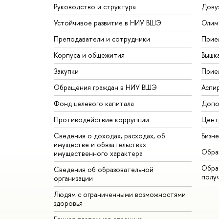
Руководство и структура
Дову
Устойчивое развитие в НИУ ВШЭ
Олим
Преподаватели и сотрудники
Прие
Корпуса и общежития
Вышк
Закупки
Прие
Обращения граждан в НИУ ВШЭ
Аспи
Фонд целевого капитала
Допо
Противодействие коррупции
Цент
Сведения о доходах, расходах, об
Бизн
имуществе и обязательствах
Обра
имущественного характера
Обрат
Сведения об образовательной
полу
организации
Людям с ограниченными возможностями
здоровья