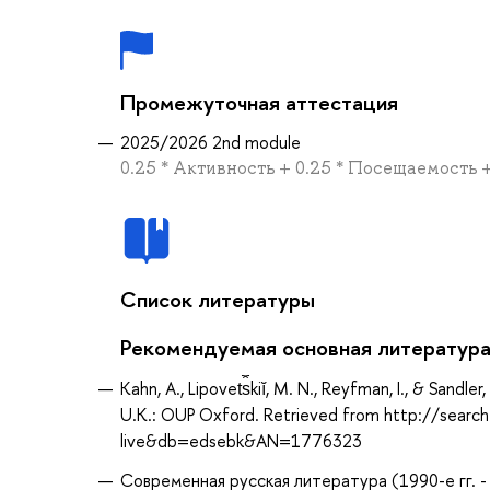
Промежуточная аттестация
2025/2026 2nd module
0.25 * Активность + 0.25 * Посещаемость +
Список литературы
Рекомендуемая основная литератур
Kahn, A., Lipovet︠s︡kiĭ, M. N., Reyfman, I., & Sandl
U.K.: OUP Oxford. Retrieved from http://searc
live&db=edsebk&AN=1776323
Современная русская литература (1990-е гг. - на