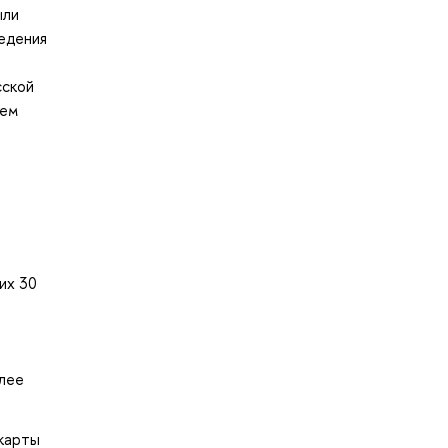
ыли
ведения
сской
ием
их 30
олее
 карты