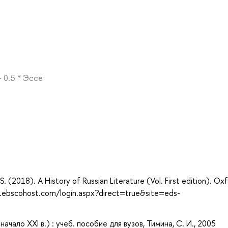
 0.5 * Эссе
а
er, S. (2018). A History of Russian Literature (Vol. First edition). Ox
h.ebscohost.com/login.aspx?direct=true&site=eds-
чало XXI в.) : учеб. пособие для вузов, Тимина, С. И., 2005