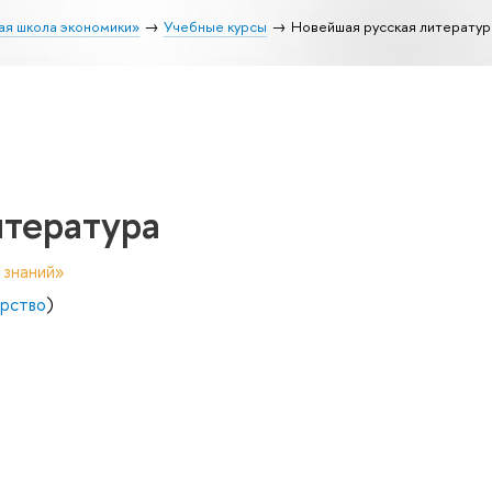
ая школа экономики»
Учебные курсы
Новейшая русская литератур
итература
 знаний»
рство
)