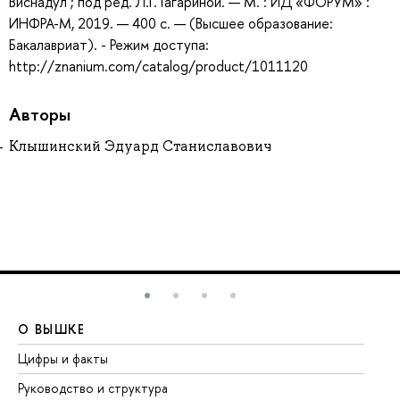
Виснадул ; под ред. Л.Г. Гагариной. — М. : ИД «ФОРУМ» :
ИНФРА-М, 2019. — 400 с. — (Высшее образование:
Бакалавриат). - Режим доступа:
http://znanium.com/catalog/product/1011120
Авторы
Клышинский Эдуард Станиславович
О ВЫШКЕ
О
Цифры и факты
Ли
Руководство и структура
До