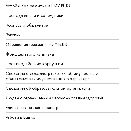
Устойчивое развитие в НИУ ВШЭ
Ол
Преподаватели и сотрудники
Пр
Корпуса и общежития
Вы
Закупки
Пр
Обращения граждан в НИУ ВШЭ
Ас
Фонд целевого капитала
До
Противодействие коррупции
Це
Сведения о доходах, расходах, об имуществе и
Би
обязательствах имущественного характера
Об
Сведения об образовательной организации
Об
Людям с ограниченными возможностями здоровья
Единая платежная страница
Работа в Вышке