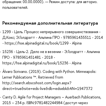
обращения: 00.00.0000). — Режим доступа: для авториз.
пользователей.
Рекомендуемая дополнительная литература
1299 - Цель. Процесс непрерывного совершенствования -
Д.Кокс; Э.Голдратт - Альпина ПРО - 9785961435511 - 2014
- https://hse.alpinadigital.ru/book/1299 - Alpina
15236 - Цель-2. Дело не в везении - Э.Голдратт - Альпина
ПРО - 9785961451481 - 2018 -
https://hse.alpinadigital.ru/book/15236 - Alpina
Álvaro Scrivano. (2019). Coding with Python. Minneapolis:
Lerner Publications ™. Retrieved from
http://search.ebscohost.com/login.aspx?
direct=true&site=eds-live&db=edsebk&AN=1947372
Canty D. Agile for Project Managers – Auerbach Publications,
2015 – 234 p. ISBN:9781482244984 (доступ через