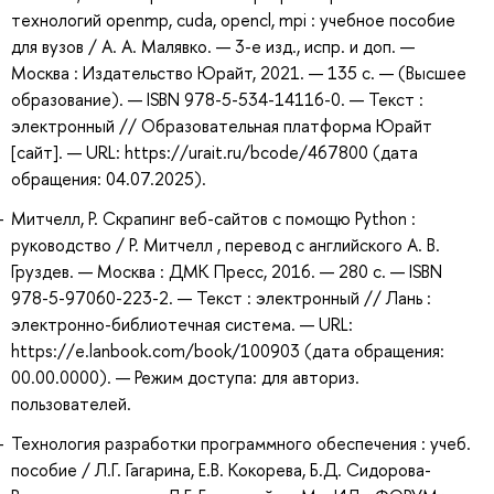
технологий openmp, cuda, opencl, mpi : учебное пособие
для вузов / А. А. Малявко. — 3-е изд., испр. и доп. —
Москва : Издательство Юрайт, 2021. — 135 с. — (Высшее
образование). — ISBN 978-5-534-14116-0. — Текст :
электронный // Образовательная платформа Юрайт
[сайт]. — URL: https://urait.ru/bcode/467800 (дата
обращения: 04.07.2025).
Митчелл, Р. Скрапинг веб-сайтов с помощю Python :
руководство / Р. Митчелл , перевод с английского А. В.
Груздев. — Москва : ДМК Пресс, 2016. — 280 с. — ISBN
978-5-97060-223-2. — Текст : электронный // Лань :
электронно-библиотечная система. — URL:
https://e.lanbook.com/book/100903 (дата обращения:
00.00.0000). — Режим доступа: для авториз.
пользователей.
Технология разработки программного обеспечения : учеб.
пособие / Л.Г. Гагарина, Е.В. Кокорева, Б.Д. Сидорова-