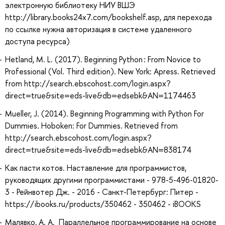
электронную библиотеку НИУ ВШЭ
http://library.books24x7.com/bookshelf.asp, для перехода
по ссылке нужна авторизация в системе удаленного
доступа ресурса)
Hetland, M. L. (2017). Beginning Python : From Novice to
Professional (Vol. Third edition). New York: Apress. Retrieved
from http://search.ebscohost.com/login.aspx?
direct=true&site=eds-live&db=edsebk&AN=1174463
Mueller, J. (2014). Beginning Programming with Python For
Dummies. Hoboken: For Dummies. Retrieved from
http://search.ebscohost.com/login.aspx?
direct=true&site=eds-live&db=edsebk&AN=838174
Как пасти котов. Наставление для программистов,
руководящих другими программистами - 978-5-496-01820-
3 - Рейнвотер Дж. - 2016 - Санкт-Петербург: Питер -
https://ibooks.ru/products/350462 - 350462 - iBOOKS
Малявко, А. А. Параллельное программирование на основе