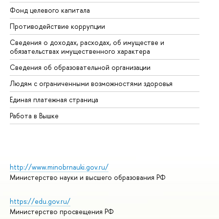
Фонд целевого капитала
До
Противодействие коррупции
Це
Сведения о доходах, расходах, об имуществе и
Би
обязательствах имущественного характера
Об
Сведения об образовательной организации
Об
Людям с ограниченными возможностями здоровья
Единая платежная страница
Работа в Вышке
http://www.minobrnauki.gov.ru/
Министерство науки и высшего образования РФ
https://edu.gov.ru/
Министерство просвещения РФ