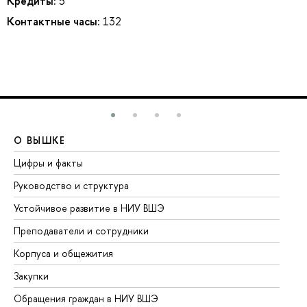
Кредиты:
5
Контактные часы:
132
О ВЫШКЕ
О
Цифры и факты
Ли
Руководство и структура
До
Устойчивое развитие в НИУ ВШЭ
Ол
Преподаватели и сотрудники
Пр
Корпуса и общежития
Вы
Закупки
Пр
Обращения граждан в НИУ ВШЭ
Ас