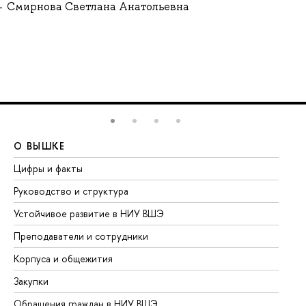
Смирнова Светлана Анатольевна
О ВЫШКЕ
О
Цифры и факты
Ли
Руководство и структура
До
Устойчивое развитие в НИУ ВШЭ
Ол
Преподаватели и сотрудники
Пр
Корпуса и общежития
Вы
Закупки
Пр
Обращения граждан в НИУ ВШЭ
Ас