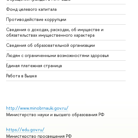
Фонд целевого капитала
До
Противодействие коррупции
Це
Сведения о доходах, расходах, об имуществе и
Би
обязательствах имущественного характера
Об
Сведения об образовательной организации
Об
Людям с ограниченными возможностями здоровья
Единая платежная страница
Работа в Вышке
http://www.minobrnauki.gov.ru/
Министерство науки и высшего образования РФ
https://edu.gov.ru/
Министерство просвещения РФ