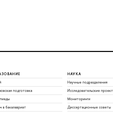
АЗОВАНИЕ
НАУКА
й
Научные подразделения
зовская подготовка
Исследовательские проек
пиады
Мониторинги
м в бакалавриат
Диссертационные советы