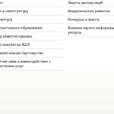
а+
Защиты диссертаций
м в магистратуру
Академическое развитие
рантура
Конкурсы и гранты
лнительное образование
Внешние научно-информац
ресурсы
р развития карьеры
ес-инкубатор ВШЭ
зовательные партнерства
ная связь и взаимодействие с
чателями услуг