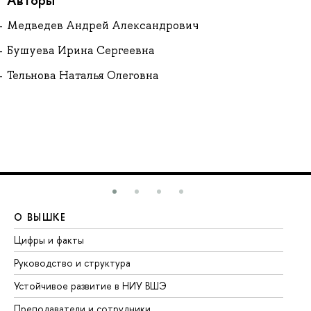
Медведев Андрей Александрович
Бушуева Ирина Сергеевна
Тельнова Наталья Олеговна
О ВЫШКЕ
О
Цифры и факты
Ли
Руководство и структура
До
Устойчивое развитие в НИУ ВШЭ
Ол
Преподаватели и сотрудники
Пр