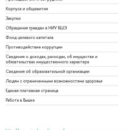
Корпуса и общежития
Вы
Закупки
Пр
Обращения граждан в НИУ ВШЭ
Ас
Фонд целевого капитала
До
Противодействие коррупции
Це
Сведения о доходах, расходах, об имуществе и
Би
обязательствах имущественного характера
Об
Сведения об образовательной организации
Об
Людям с ограниченными возможностями здоровья
Единая платежная страница
Работа в Вышке