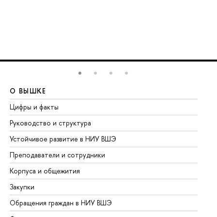
О ВЫШКЕ
О
Цифры и факты
Ли
Руководство и структура
До
Устойчивое развитие в НИУ ВШЭ
Ол
Преподаватели и сотрудники
Пр
Корпуса и общежития
Вы
Закупки
Пр
Обращения граждан в НИУ ВШЭ
Ас