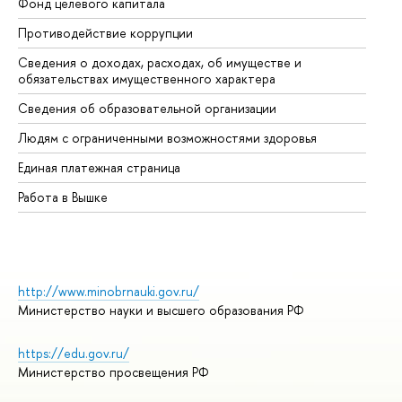
Фонд целевого капитала
До
Противодействие коррупции
Це
Сведения о доходах, расходах, об имуществе и
Би
обязательствах имущественного характера
Об
Сведения об образовательной организации
Об
Людям с ограниченными возможностями здоровья
Единая платежная страница
Работа в Вышке
http://www.minobrnauki.gov.ru/
Министерство науки и высшего образования РФ
https://edu.gov.ru/
Министерство просвещения РФ