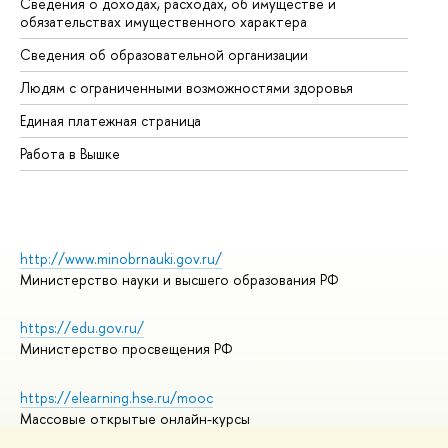
Сведения о доходах, расходах, об имуществе и
Би
обязательствах имущественного характера
Об
Сведения об образовательной организации
Об
Людям с ограниченными возможностями здоровья
Единая платежная страница
Работа в Вышке
http://www.minobrnauki.gov.ru/
Министерство науки и высшего образования РФ
https://edu.gov.ru/
Министерство просвещения РФ
https://elearning.hse.ru/mooc
Массовые открытые онлайн-курсы