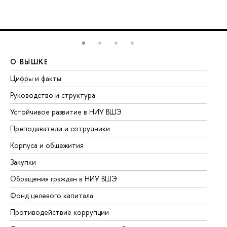
О ВЫШКЕ
О
Цифры и факты
Ли
Руководство и структура
До
Устойчивое развитие в НИУ ВШЭ
Ол
Преподаватели и сотрудники
Пр
Корпуса и общежития
Вы
Закупки
Пр
Обращения граждан в НИУ ВШЭ
Ас
Фонд целевого капитала
До
Противодействие коррупции
Це